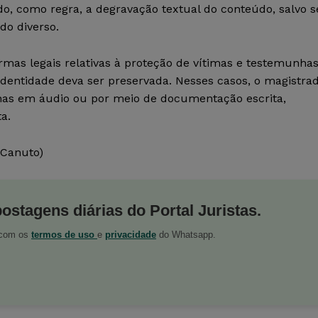
do, como regra, a degravação textual do conteúdo, salvo s
do diverso.
ormas legais relativas à proteção de vítimas e testemunhas
dentidade deva ser preservada. Nesses casos, o magistra
enas em áudio ou por meio de documentação escrita,
a.
 Canuto)
postagens diárias do Portal Juristas.
o com os
termos de uso
e
privacidade
do Whatsapp.