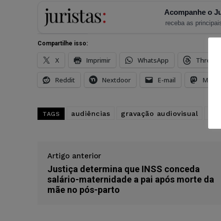
Acompanhe o Ju
receba as principais
Compartilhe isso:
X
Imprimir
WhatsApp
Thread
Reddit
Nextdoor
E-mail
Mast
audiências
gravação audiovisual
re
TAGS
Artigo anterior
Justiça determina que INSS conceda
salário-maternidade a pai após morte da
mãe no pós-parto