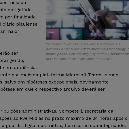
 por meio da
to obrigatório
m por finalidade
ciário piauiense,
rar maior
Watching movies and series with smartphone. On
demand (VOD) service. Future multimedia technology i
erão ser
mobile phone. Man pressing play button. Entertainmen
of tv network. Many online video thumbnails.
abrangendo,
te em audiência.
mente por meio da plataforma Microsoft Teams, sendo
os, salvo em hipóteses excepcionais, devidamente
pótese em que o respectivo arquivo deverá ser
ibuições administrativas. Compete à secretaria da
avações ao PJe Mídias no prazo máximo de 24 horas após o
 a guarda digital das mídias, bem como sua integridade,