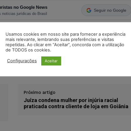
ristas no Google News
Seguir no Google
 notícias jurídicas do Brasil
Usamos cookies em nosso site para fornecer a experiência
s
Facebook
Telegram
Pinterest
Tumblr
mais relevante, lembrando suas preferências e visitas
repetidas. Ao clicar em “Aceitar”, concorda com a utilização
odon
LinkedIn
de TODOS os cookies.
Configurações
Aceitar
gulamentação
tjpi
Próximo artigo
Juíza condena mulher por injúria racial
praticada contra cliente de loja em Goiânia