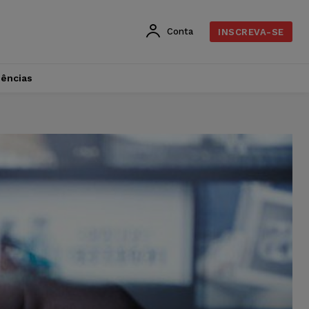
Conta
INSCREVA-SE
dências