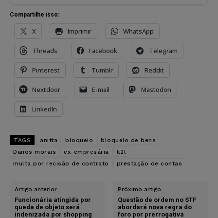
Compartilhe isso:
X
Imprimir
WhatsApp
Threads
Facebook
Telegram
Pinterest
Tumblr
Reddit
Nextdoor
E-mail
Mastodon
LinkedIn
TAGS
anitta
bloqueio
bloqueio de bens
Danos morais
ex-empresária
k2l
multa por recisão de contrato
prestação de contas
Artigo anterior
Próximo artigo
Funcionária atingida por
Questão de ordem no STF
queda de objeto será
abordará nova regra do
indenizada por shopping
foro por prerrogativa