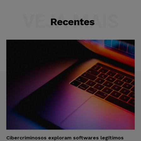
VEJA MAIS
Recentes
Cibercriminosos exploram softwares legítimos