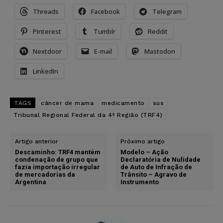
Threads
Facebook
Telegram
Pinterest
Tumblr
Reddit
Nextdoor
E-mail
Mastodon
LinkedIn
TAGS
câncer de mama
medicamento
sus
Tribunal Regional Federal da 4ª Região (TRF4)
Artigo anterior
Próximo artigo
Descaminho: TRF4 mantém
Modelo – Ação
condenação de grupo que
Declaratória de Nulidade
fazia importação irregular
de Auto de Infração de
de mercadorias da
Trânsito – Agravo de
Argentina
Instrumento