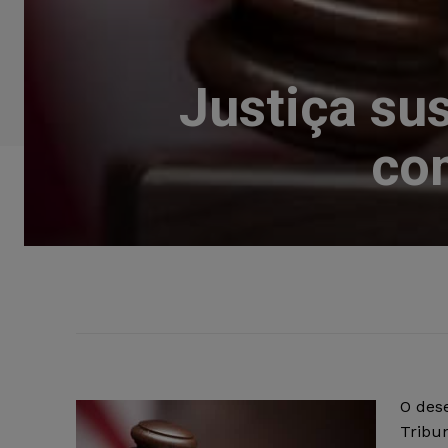
Justiça su
co
O des
Tribun