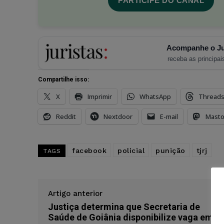
PARTICIPE DO CANAL
Acompanhe o Ju
receba as principais
Compartilhe isso:
X
Imprimir
WhatsApp
Thread
Reddit
Nextdoor
E-mail
Mast
facebook
policial
punição
tjrj
TAGS
Artigo anterior
Justiça determina que Secretaria de
Saúde de Goiânia disponibilize vaga em