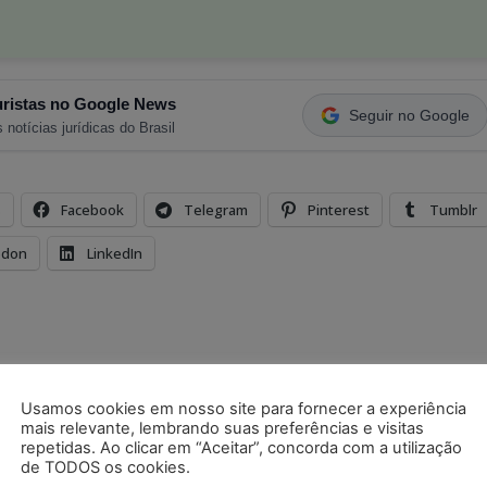
ristas no Google News
Seguir no Google
 notícias jurídicas do Brasil
s
Facebook
Telegram
Pinterest
Tumblr
odon
LinkedIn
Usamos cookies em nosso site para fornecer a experiência
Próximo artigo
mais relevante, lembrando suas preferências e visitas
repetidas. Ao clicar em “Aceitar”, concorda com a utilização
Exame positivo de gravidez no fim do
de TODOS os cookies.
aviso-prévio garante estabilidade a