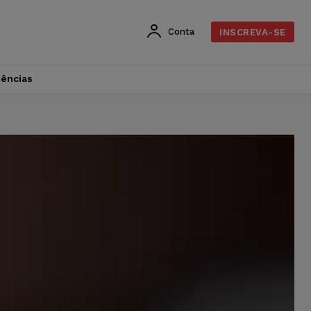
Conta
INSCREVA-SE
dências