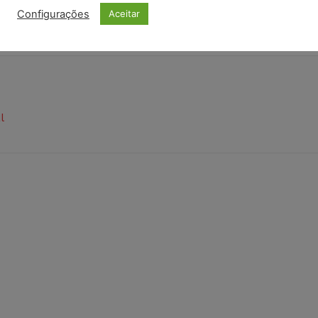
operadora de caixa
Configurações
Aceitar
l