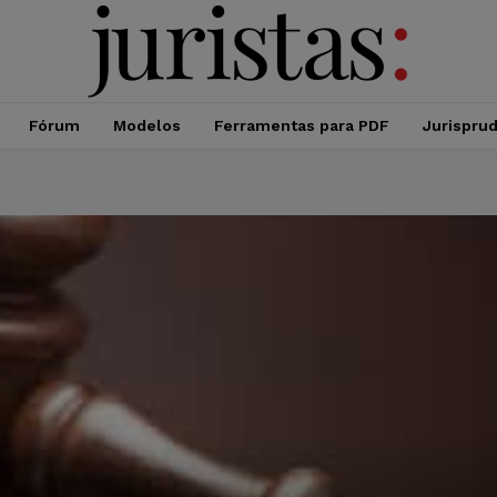
Fórum
Modelos
Ferramentas para PDF
Jurispru