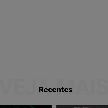
VEJA MAI
Recentes