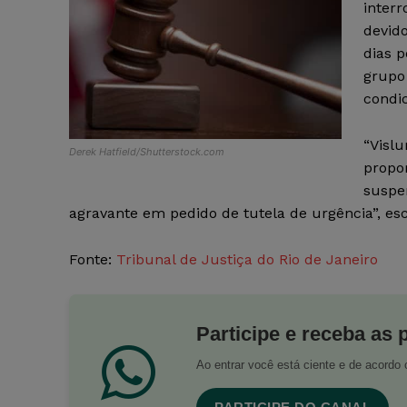
interr
devido
dias p
grupo
condic
“Vislu
Derek Hatfield/Shutterstock.com
propor
suspe
agravante em pedido de tutela de urgência”, e
Fonte:
Tribunal de Justiça do Rio de Janeiro
Participe e receba as 
Ao entrar você está ciente e de acord