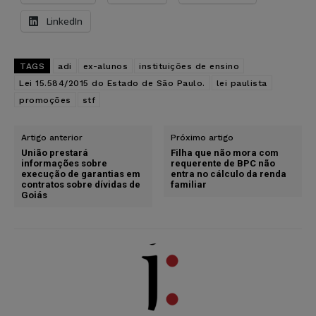
LinkedIn
TAGS
adi
ex-alunos
instituições de ensino
Lei 15.584/2015 do Estado de São Paulo.
lei paulista
promoções
stf
Artigo anterior
Próximo artigo
União prestará
Filha que não mora com
informações sobre
requerente de BPC não
execução de garantias em
entra no cálculo da renda
contratos sobre dívidas de
familiar
Goiás