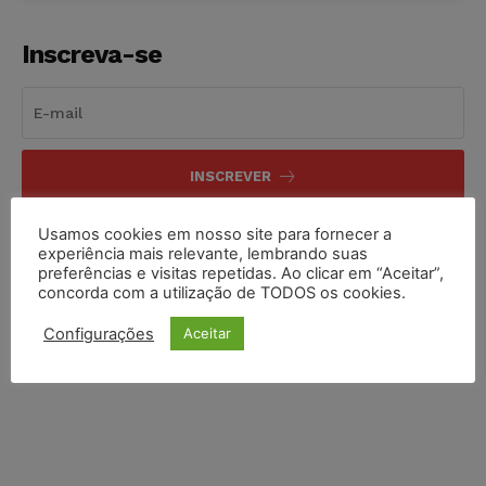
Inscreva-se
INSCREVER
Li e aceito a
Política de Privacidade
.
Usamos cookies em nosso site para fornecer a
experiência mais relevante, lembrando suas
preferências e visitas repetidas. Ao clicar em “Aceitar”,
concorda com a utilização de TODOS os cookies.
Configurações
Aceitar