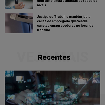
com deficiência e autistas de todos os
níveis
Justiça do Trabalho mantém justa
causa de empregado que vendia
canetas emagrecedoras no local de
trabalho
VEJA MAIS
Recentes