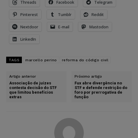
Threads
Facebook
Telegram
Pinterest
Tumblr
Reddit
Nextdoor
E-mail
Mastodon
LinkedIn
TAGS
marcello perino
reforma do código civil
Artigo anterior
Próximo artigo
Associação de juízes
Fux abre divergência no
contesta decisão do STF
STF e defende restrição do
que limitou benefícios
foro por prerrogativa de
extras
função