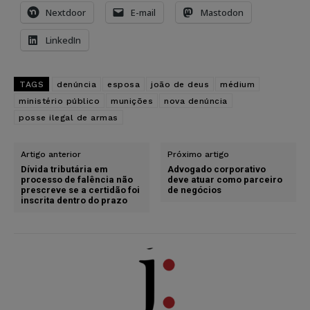
Nextdoor
E-mail
Mastodon
LinkedIn
TAGS
denúncia
esposa
joão de deus
médium
ministério público
munições
nova denúncia
posse ilegal de armas
Artigo anterior
Próximo artigo
Dívida tributária em
Advogado corporativo
processo de falência não
deve atuar como parceiro
prescreve se a certidão foi
de negócios
inscrita dentro do prazo