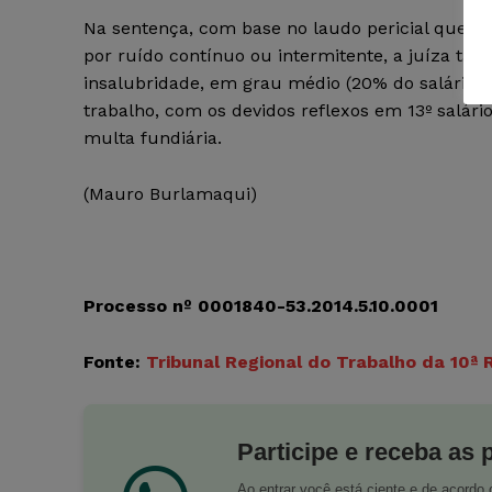
Na sentença, com base no laudo pericial que co
por ruído contínuo ou intermitente, a juíza ta
insalubridade, em grau médio (20% do salário m
trabalho, com os devidos reflexos em 13º salário
multa fundiária.
(Mauro Burlamaqui)
Processo nº 0001840-53.2014.5.10.0001
Fonte:
Tribunal Regional do Trabalho da 10ª 
Participe e receba as 
Ao entrar você está ciente e de acord