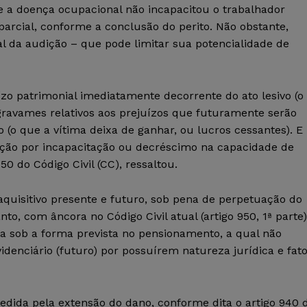
e a doença ocupacional não incapacitou o trabalhador
parcial, conforme a conclusão do perito. Não obstante,
al da audição – que pode limitar sua potencialidade de
uízo patrimonial imediatamente decorrente do ato lesivo (o
gravames relativos aos prejuízos que futuramente serão
(o que a vítima deixa de ganhar, ou lucros cessantes). E
ção por incapacitação ou decréscimo na capacidade de
50 do Código Civil (CC), ressaltou.
aquisitivo presente e futuro, sob pena de perpetuação do
nto, com âncora no Código Civil atual (artigo 950, 1ª parte)
da sob a forma prevista no pensionamento, a qual não
videnciário (futuro) por possuírem natureza jurídica e fat
dida pela extensão do dano, conforme dita o artigo 940 