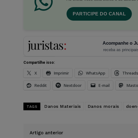
PARTICIPE DO CANAL
Acompanhe o Ju
receba as principais
Compartilhe isso:
X
Imprimir
WhatsApp
Thread
Reddit
Nextdoor
E-mail
Mast
Danos Materiais
Danos morais
doen
TAGS
Artigo anterior