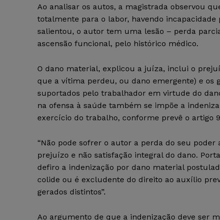
Ao analisar os autos, a magistrada observou qu
totalmente para o labor, havendo incapacidade 
salientou, o autor tem uma lesão – perda parci
ascensão funcional, pelo histórico médico.
O dano material, explicou a juíza, inclui o prej
que a vítima perdeu, ou dano emergente) e os 
suportados pelo trabalhador em virtude do dano 
na ofensa à saúde também se impõe a indeniza
exercício do trabalho, conforme prevê o artigo 9
“Não pode sofrer o autor a perda do seu poder 
prejuízo e não satisfação integral do dano. Porta
defiro a indenização por dano material postula
colide ou é excludente do direito ao auxílio pre
gerados distintos”.
Ao argumento de que a indenização deve ser me