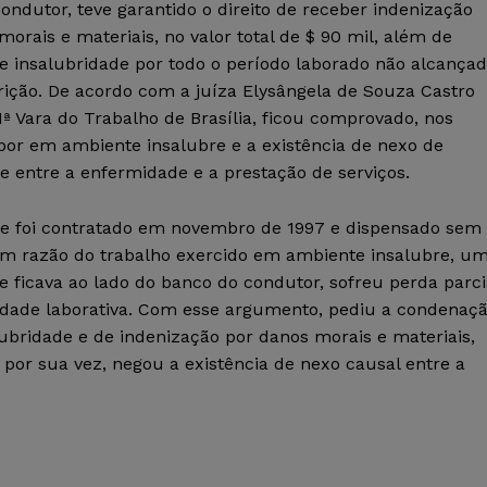
ondutor, teve garantido o direito de receber indenização
morais e materiais, no valor total de $ 90 mil, além de
de insalubridade por todo o período laborado não alcança
rição. De acordo com a juíza Elysângela de Souza Castro
 1ª Vara do Trabalho de Brasília, ficou comprovado, nos
abor em ambiente insalubre e a existência de nexo de
e entre a enfermidade e a prestação de serviços.
que foi contratado em novembro de 1997 e dispensado sem
em razão do trabalho exercido em ambiente insalubre, u
 ficava ao lado do banco do condutor, sofreu perda parci
cidade laborativa. Com esse argumento, pediu a condenaç
ubridade e de indenização por danos morais e materiais,
por sua vez, negou a existência de nexo causal entre a