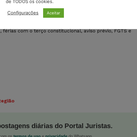
de TODOS os cookies.
mprovou o exercício de atividade considerada insalubre
Configurações
Aceitar
mbém acolheu o pleito de pagamento do adicional de
ínimo) sobre todo o período não prescrito do contrato de
, férias com o terço constitucional, aviso prévio, FGTS e
Região
postagens diárias do Portal Juristas.
o com os
termos de uso
e
privacidade
do Whatsapp.