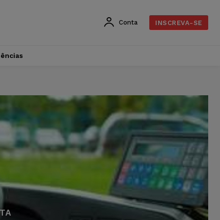
Conta
INSCREVA-SE
dências
STA