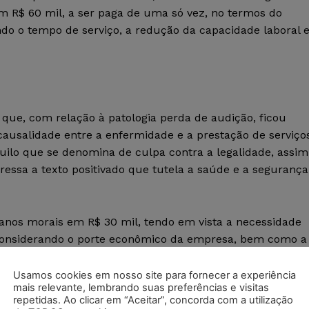
em R$ 60 mil, a ser paga de uma só vez, no termos do
ndo o tempo de serviço, a redução da capacidade laboral 
 que, com relação à patologia perda de audição, ficou
ausalidade entre a enfermidade e a prestação de serviços
ilo que se denomina de culpa contra a legalidade, assim
essa a texto positivado que tutela a saúde e a segurança
danos morais em R$ 30 mil, tendo em vista a necessidade
 considerando o porte econômico da empresa, bem como a
 da reclamação.
Usamos cookies em nosso site para fornecer a experiência
mais relevante, lembrando suas preferências e visitas
repetidas. Ao clicar em “Aceitar”, concorda com a utilização