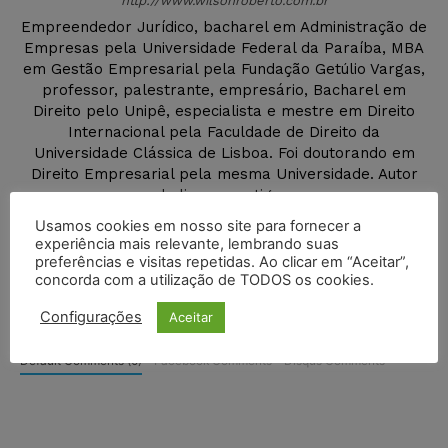
http://www.wilsonroberto.com.br
Empreendedor Jurídico, bacharel em Administração de
Empresas pela Universidade Federal da Paraíba, MBA
em Gestão Empresarial pela Fundação Getúlio Vargas,
professor, palestrante, empresário, Bacharel em
Direito pelo Unipê, especialista e mestre em Direito
Internacional pela Faculdade de Direito da
Universidade Clássica de Lisboa. Foi doutorando em
Direito Empresarial pela mesma Universidade. Autor
de livros e artigos.
Usamos cookies em nosso site para fornecer a
experiência mais relevante, lembrando suas
preferências e visitas repetidas. Ao clicar em “Aceitar”,
concorda com a utilização de TODOS os cookies.
DEIXE UM COMENTÁRIO
Configurações
Aceitar
Default Comments (0)
Facebook Comments
Disqus Comments