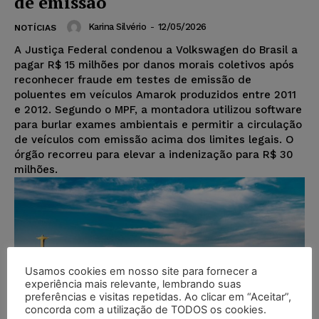
de emissão
Karina Silvério
-
12/05/2026
NOTÍCIAS
A Justiça Federal condenou a Volkswagen do Brasil a
pagar R$ 15 milhões por danos morais coletivos após
reconhecer fraude em testes de emissão de
poluentes em veículos Amarok produzidos entre 2011
e 2012. Segundo o MPF, a montadora utilizou software
para burlar exames ambientais e permitir a circulação
de veículos com emissão acima dos limites legais. O
órgão recorreu para elevar a indenização para R$ 30
milhões.
Usamos cookies em nosso site para fornecer a
experiência mais relevante, lembrando suas
preferências e visitas repetidas. Ao clicar em “Aceitar”,
concorda com a utilização de TODOS os cookies.