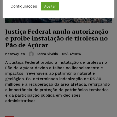
Configurações
Aceitar
Justiça Federal anula autorização
e proíbe instalação de tirolesa no
Pão de Açúcar
Karina Silvério
-
02/04/2026
DESTAQUES
A Justiça Federal proibiu a instalação de tirolesa no
Pão de Açúcar devido a falhas no licenciamento e
impactos irreversíveis ao patrimônio natural e
geológico. Foi determinada indenização de R$ 30
milhões e a recuperação da área afetada, reforçando
a importância da proteção de patrimônios tombados
e da participação pública em decisões
administrativas.