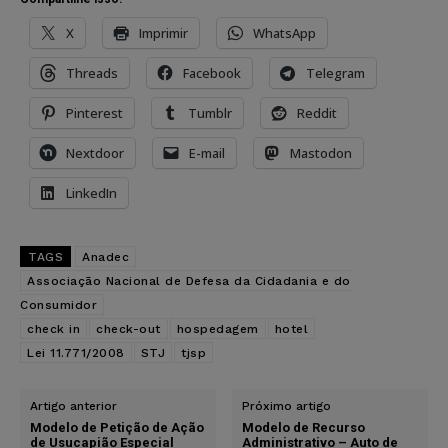
X
Imprimir
WhatsApp
Threads
Facebook
Telegram
Pinterest
Tumblr
Reddit
Nextdoor
E-mail
Mastodon
LinkedIn
TAGS
Anadec
Associação Nacional de Defesa da Cidadania e do
Consumidor
check in
check-out
hospedagem
hotel
Lei 11.771/2008
STJ
tjsp
Artigo anterior
Próximo artigo
Modelo de Petição de Ação
Modelo de Recurso
de Usucapião Especial
Administrativo – Auto de