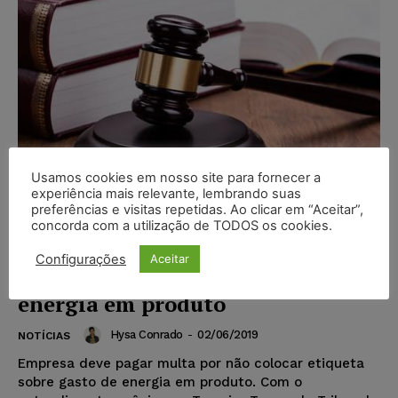
Usamos cookies em nosso site para fornecer a
experiência mais relevante, lembrando suas
preferências e visitas repetidas. Ao clicar em “Aceitar”,
concorda com a utilização de TODOS os cookies.
Empresa é multada por não
Configurações
Aceitar
colocar etiqueta sobre gasto de
energia em produto
Hysa Conrado
-
02/06/2019
NOTÍCIAS
Empresa deve pagar multa por não colocar etiqueta
sobre gasto de energia em produto. Com o