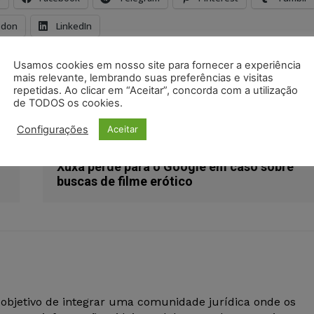
odon
LinkedIn
Usamos cookies em nosso site para fornecer a experiência
fato antigo
momento processual
novas provas
mais relevante, lembrando suas preferências e visitas
repetidas. Ao clicar em “Aceitar”, concorda com a utilização
de TODOS os cookies.
Configurações
Aceitar
Próximo artigo
Xuxa perde para o Google em caso sobre
buscas de filme erótico
 objetivo de integrar uma comunidade jurídica onde os