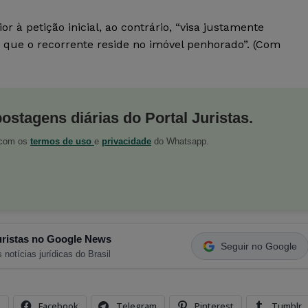
r à petição inicial, ao contrário, “visa justamente
e que o recorrente reside no imóvel penhorado”. (Com
postagens diárias do Portal Juristas.
o com os
termos de uso
e
privacidade
do Whatsapp.
ristas no Google News
Seguir no Google
 notícias jurídicas do Brasil
s
Facebook
Telegram
Pinterest
Tumblr