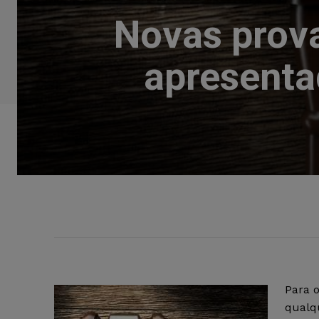
Novas prova
apresent
Para 
qualq