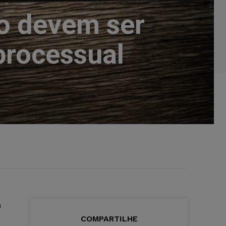
go devem ser
rocessual
m
COMPARTILHE