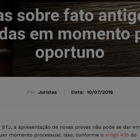
s sobre fato anti
adas em momento p
oportuno
Por
Juristas
Data:
10/07/2018
o STJ, a apresentação de novas provas não pode se dar e
uer momento processual. Isso, conforme o
artigo 435
do