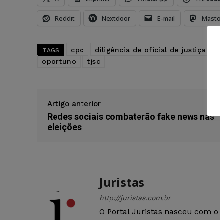
Reddit
Nextdoor
E-mail
Mast
cpc
diligência de oficial de justiça
TAGS
oportuno
tjsc
Artigo anterior
Redes sociais combaterão fake news nas
eleições
Juristas
http://juristas.com.br
O Portal Juristas nasceu com o