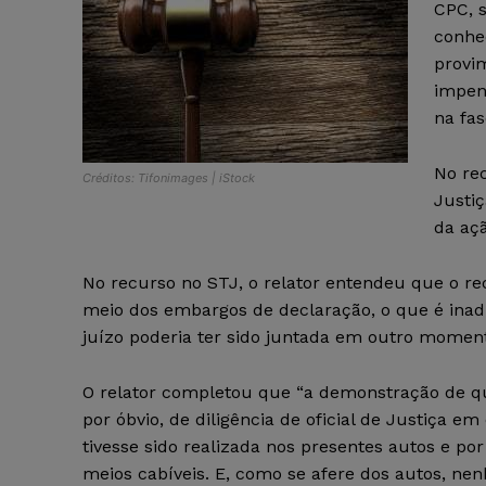
CPC, 
conhe
provi
impen
na fa
No rec
Créditos: Tifonimages | iStock
Justi
da aç
No recurso no STJ, o relator entendeu que o rec
meio dos embargos de declaração, o que é inad
juízo poderia ter sido juntada em outro momen
O relator completou que “a demonstração de que
por óbvio, de diligência de oficial de Justiça em
tivesse sido realizada nos presentes autos e po
meios cabíveis. E, como se afere dos autos, nen