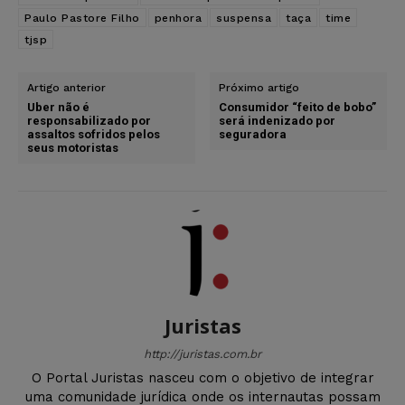
Paulo Pastore Filho
penhora
suspensa
taça
time
tjsp
Artigo anterior
Próximo artigo
Uber não é
Consumidor “feito de bobo”
responsabilizado por
será indenizado por
assaltos sofridos pelos
seguradora
seus motoristas
Juristas
http://juristas.com.br
O Portal Juristas nasceu com o objetivo de integrar
uma comunidade jurídica onde os internautas possam