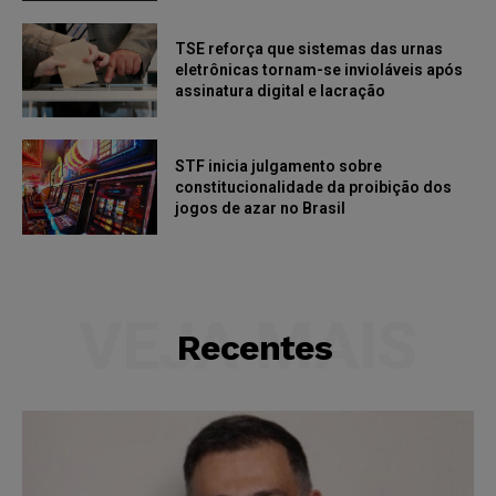
TSE reforça que sistemas das urnas
eletrônicas tornam-se invioláveis após
assinatura digital e lacração
STF inicia julgamento sobre
constitucionalidade da proibição dos
jogos de azar no Brasil
VEJA MAIS
Recentes