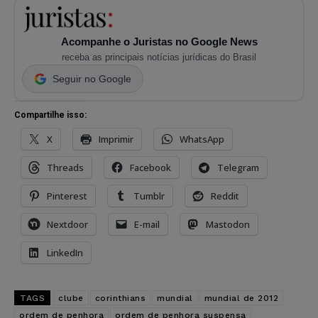
Acompanhe o Juristas no Google News
receba as principais notícias jurídicas do Brasil
Seguir no Google
Compartilhe isso:
X
Imprimir
WhatsApp
Threads
Facebook
Telegram
Pinterest
Tumblr
Reddit
Nextdoor
E-mail
Mastodon
LinkedIn
TAGS
clube
corinthians
mundial
mundial de 2012
ordem de penhora
ordem de penhora suspensa