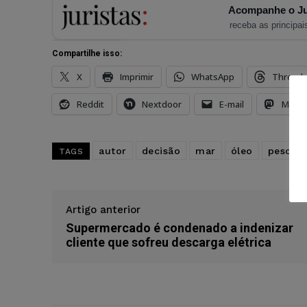
Acompanhe o Ju
receba as principais
Compartilhe isso:
X
Imprimir
WhatsApp
Thread
Reddit
Nextdoor
E-mail
Mast
autor
decisão
mar
óleo
pescad
TAGS
Artigo anterior
Supermercado é condenado a indenizar
cliente que sofreu descarga elétrica