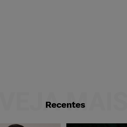
VEJA MAI
Recentes