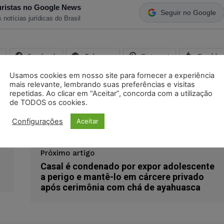
ristas no Google News
Seguir no Google
 notícias jurídicas do Brasil
s
Facebook
Telegram
Pinterest
Tumblr
Usamos cookies em nosso site para fornecer a experiência
odon
LinkedIn
mais relevante, lembrando suas preferências e visitas
repetidas. Ao clicar em “Aceitar”, concorda com a utilização
de TODOS os cookies.
or
Configurações
Aceitar
Próximo artigo
Casal é condenado por expor adolescente
a perigo e mantê-lo em cárcere privado
após cerimônia com chá de ayahuasca