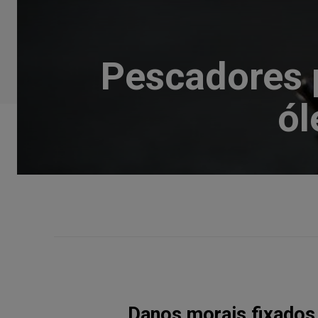
Pescadores 
ól
Danos morais fixados 