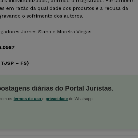
s individualizados”, afirmou o magistrado. Ele também
es em razão da qualidade dos produtos e a recusa da
gravando o sofrimento dos autores.
gadores James Siano e Moreira Viegas.
6.0587
 TJSP – FS)
postagens diárias do Portal Juristas.
o com os
termos de uso
e
privacidade
do Whatsapp.