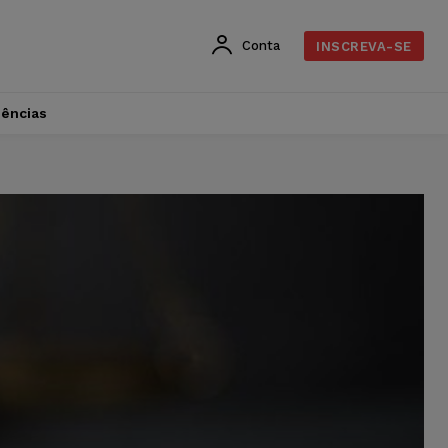
Conta
INSCREVA-SE
dências