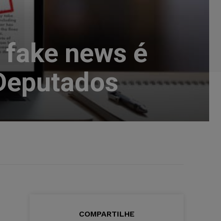
e fake news é
 Deputados
COMPARTILHE