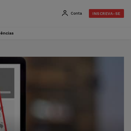
Conta
INSCREVA-SE
dências