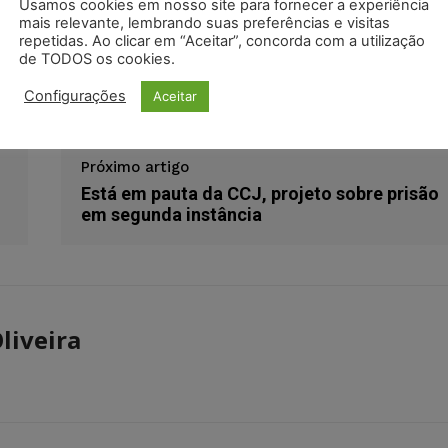
Usamos cookies em nosso site para fornecer a experiência
odon
LinkedIn
mais relevante, lembrando suas preferências e visitas
repetidas. Ao clicar em “Aceitar”, concorda com a utilização
de TODOS os cookies.
esquisa
redes sociais
Configurações
Aceitar
Próximo artigo
Está em pauta da CCJ, projeto sobre prisão
em segunda instância
liveira