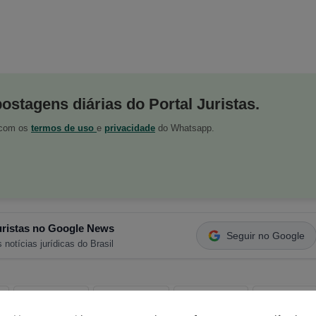
postagens diárias do Portal Juristas.
o com os
termos de uso
e
privacidade
do Whatsapp.
ristas no Google News
Seguir no Google
 notícias jurídicas do Brasil
s
Facebook
Telegram
Pinterest
Tumblr