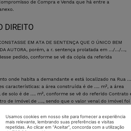
Compromisso de Compra e Venda que há entre a
anexo.
O DIREITO
UE CONSTASSE EM ATA DE SENTENÇA QUE O ÚNICO BEM
 AUTORA, porém, a r. sentença prolatada em …/…/…,
 desse pedido, conforme se vê da cópia da referida
to onde habita a demandante e está localizado na Rua …
es características: a área construída é de …. m², a área
 de solo é de …. m², conforme se vê do referido Contrato 
tro de Imóvel de …., sendo que o valor venal do Imóvel foi
ara o ano de …., conforme cópia do carnê do IPTU, em
Usamos cookies em nosso site para fornecer a experiência
mais relevante, lembrando suas preferências e visitas
repetidas. Ao clicar em “Aceitar”, concorda com a utilização