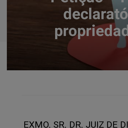
declarató
proprieda
EXMO. SR. DR. JUIZ DE D