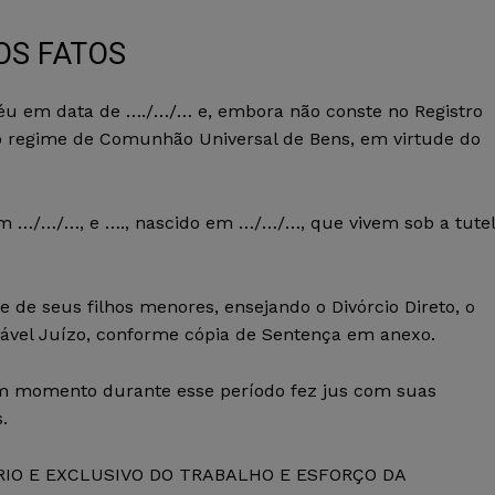
OS FATOS
u em data de …./…/… e, embora não conste no Registro
o regime de Comunhão Universal de Bens, em virtude do
 em …/…/…, e …., nascido em …/…/…, que vivem sob a tute
e de seus filhos menores, ensejando o Divórcio Direto, o
itável Juízo, conforme cópia de Sentença em anexo.
momento durante esse período fez jus com suas
.
RÓPRIO E EXCLUSIVO DO TRABALHO E ESFORÇO DA