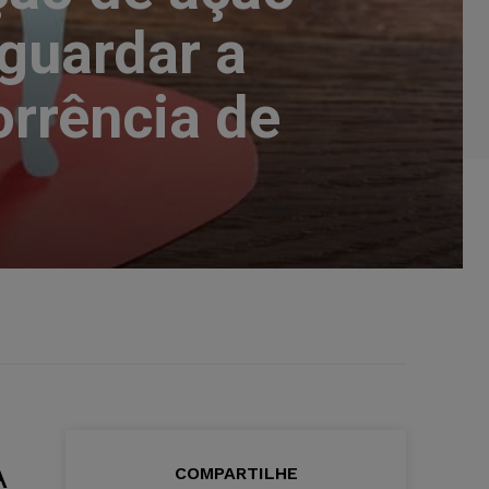
sguardar a
rrência de
A
COMPARTILHE