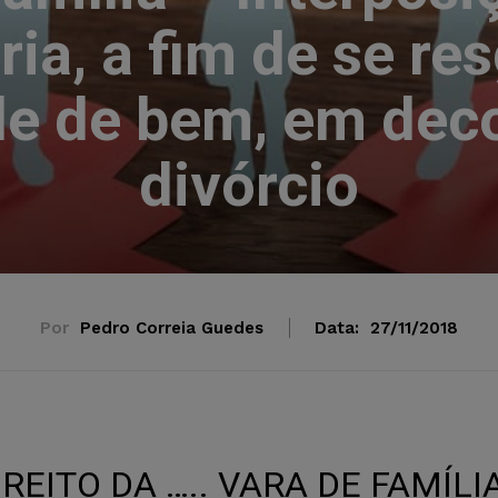
ria, a fim de se re
de de bem, em deco
divórcio
Por
Pedro Correia Guedes
Data:
27/11/2018
IREITO DA ….. VARA DE FAMÍLI