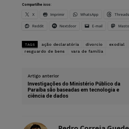
Compartilhe isso:
X
Imprimir
WhatsApp
Thread
Reddit
Nextdoor
E-mail
Mast
ação declaratória
divorcio
exodial
TAGS
resguardo de bens
vara de família
Artigo anterior
Investigações do Ministério Público da
Paraíba são baseadas em tecnologia e
ciência de dados
Pedro Correia Guede