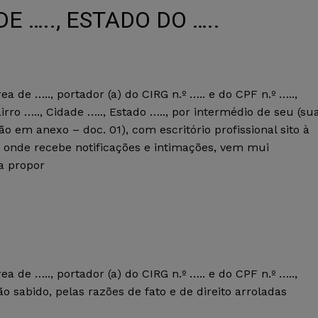
 ….., ESTADO DO …..
 área de ….., portador (a) do CIRG n.º ….. e do CPF n.º …..,
airro ….., Cidade ….., Estado ….., por intermédio de seu (su
o em anexo – doc. 01), com escritório profissional sito à
.., onde recebe notificações e intimações, vem mui
a propor
 área de ….., portador (a) do CIRG n.º ….. e do CPF n.º …..,
ão sabido, pelas razões de fato e de direito arroladas