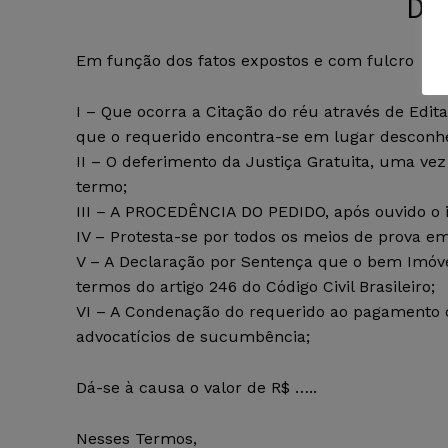
DO
Em função dos fatos expostos e com fulcro no art
I – Que ocorra a Citação do réu através de Edita
que o requerido encontra-se em lugar desconhe
II – O deferimento da Justiça Gratuita, uma v
termo;
III – A PROCEDÊNCIA DO PEDIDO, após ouvido o il
IV – Protesta-se por todos os meios de prova em
V – A Declaração por Sentença que o bem Imó
termos do artigo 246 do Código Civil Brasileiro;
VI – A Condenação do requerido ao pagamento d
advocatícios de sucumbência;
Dá-se à causa o valor de R$ …..
Nesses Termos,