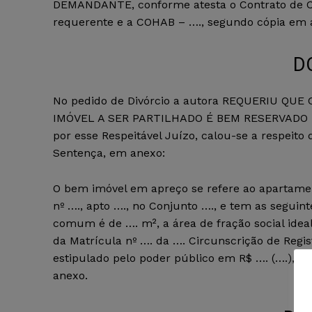
DEMANDANTE, conforme atesta o Contrato de 
requerente e a COHAB – …., segundo cópia em 
D
No pedido de Divórcio a autora REQUERIU Q
IMÓVEL A SER PARTILHADO É BEM RESERVADO DA
por esse Respeitável Juízo, calou-se a respeito
Sentença, em anexo:
O bem imóvel em apreço se refere ao apartamen
nº …., apto …., no Conjunto …., e tem as seguint
comum é de …. m², a área de fração social ideal
da Matrícula nº …. da …. Circunscrição de Regis
estipulado pelo poder público em R$ …. (….), p
anexo.