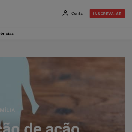
Conta
INSCREVA-SE
dências
MÍLIA
ção de ação