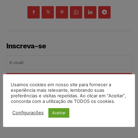
Inscreva-se
INSCREVER
Usamos cookies em nosso site para fornecer a
experiência mais relevante, lembrando suas
preferências e visitas repetidas. Ao clicar em “Aceitar”,
Li e aceito a
Política de Privacidade
.
concorda com a utilização de TODOS os cookies.
Configurações
Aceitar