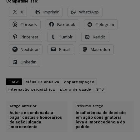
Compartilhe isso:
X
Imprimir
WhatsApp
Threads
Facebook
Telegram
Pinterest
Tumblr
Reddit
Nextdoor
E-mail
Mastodon
LinkedIn
TAGS
cláusula abusiva
coparticipação
internação psiquiátrica
plano de saúde
STJ
Artigo anterior
Próximo artigo
Autora é condenada a
Insuficiência de depósito
pagar custas e honorários
em ação consignatória
de ação julgada
leva à improcedência do
improcedente
pedido