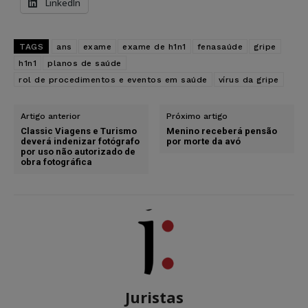
LinkedIn
TAGS
ans
exame
exame de h1n1
fenasaúde
gripe
h1n1
planos de saúde
rol de procedimentos e eventos em saúde
vírus da gripe
Artigo anterior
Próximo artigo
Classic Viagens e Turismo
Menino receberá pensão
deverá indenizar fotógrafo
por morte da avó
por uso não autorizado de
obra fotográfica
Juristas