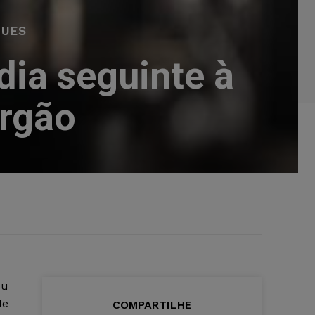
QUES
dia seguinte à
órgão
ou
de
COMPARTILHE