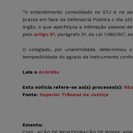
“O entendimento consolidado no STJ é no se
prazos em face da Defensoria Pública o dia útil
órgão, o que aperfeiçoa a intimação pessoal de
pelo
artigo 5º
, parágrafo 5º, da Lei 1.060/50”, e
O colegiado, por unanimidade, determinou o
tempestividade do agravo de instrumento conf
Leia o
Acórdão
Esta notícia refere-se ao(s)
processo(s):
REs
Fonte:
Superior Tribunal de Justiça
Ementa:
CIVIL. AÇÃO DE REINTEGRAÇÃO DE POSSE. A