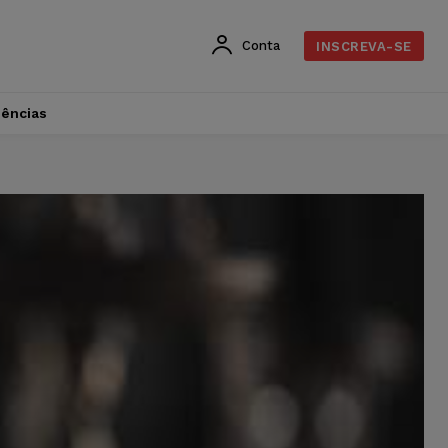
Conta
INSCREVA-SE
dências