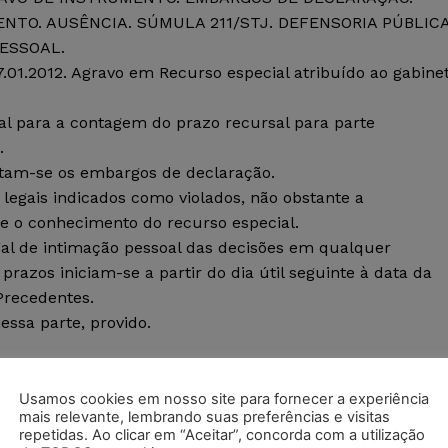
TO. AUSÊNCIA. SÚMULA 211/STJ. DEFENSORIA PÚBLICA
ESSOAL.
.01.2012. Agravo em Recurso especial atribuído ao gabine
cial para a contagem do prazo recursal para parte
.
jeitam-se os embargos de declaração.
 legais indicados como violados, não obstante a
e o conhecimento do recurso especial.
egal de intimação pessoal das decisões em qualquer
razos iniciam-se a partir do dia útil seguinte à data da
Precedentes.
essa parte, provido.
Número Registro: 2013/0118108-9; PROCESSO ELETRÔNIC
: 17/11/2016; Relatora Exma. Sra. Ministra NANCY
Usamos cookies em nosso site para fornecer a experiência
mais relevante, lembrando suas preferências e visitas
istro MARCO AURÉLIO BELLIZZE)
repetidas. Ao clicar em “Aceitar”, concorda com a utilização