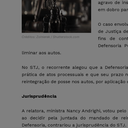
agravo de in
em dobro para
O caso envol
de Justiça d
Créditos: Zolnierek / Shutterstock.com
fins de con
Defensoria 
liminar aos autos.
No STJ, o recorrente alegou que a Defensoria
prática de atos processuais e que seu prazo 
reintegração de posse nos autos, por aplicação
Jurisprudência
A relatora, ministra Nancy Andrighi, votou pel
ao decidir pela juntada do mandado de rein
Defensoria, contrariou a jurisprudência do STJ.