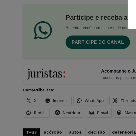
Participe e receba as 
Ao entrar você está ciente e de acord
PARTICIPE DO CANAL
Acompanhe o Ju
receba as principais
Compartilhe isso:
X
Imprimir
WhatsApp
Thread
Reddit
Nextdoor
E-mail
Mast
acórdão
autos
decisão
defensoria
TAGS