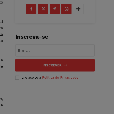
zo
al
ra
la
Inscreva-se
ão
 a
INSCREVER
de
Li e aceito a
Política de Privacidade
.
m,
 a