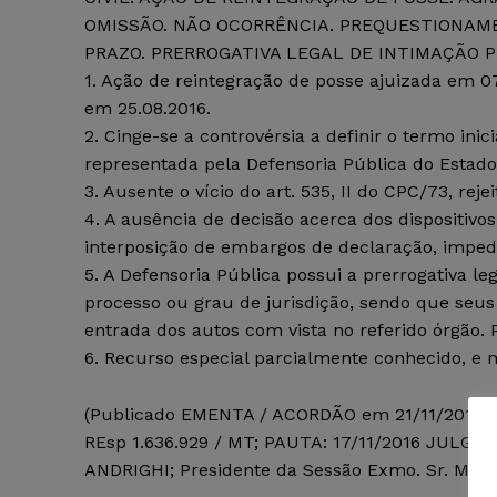
OMISSÃO. NÃO OCORRÊNCIA. PREQUESTIONAMEN
PRAZO. PRERROGATIVA LEGAL DE INTIMAÇÃO P
1. Ação de reintegração de posse ajuizada em 07
em 25.08.2016.
2. Cinge-se a controvérsia a definir o termo ini
representada pela Defensoria Pública do Estado
3. Ausente o vício do art. 535, II do CPC/73, re
4. A ausência de decisão acerca dos dispositivos
interposição de embargos de declaração, imped
5. A Defensoria Pública possui a prerrogativa l
processo ou grau de jurisdição, sendo que seus p
entrada dos autos com vista no referido órgão. 
6. Recurso especial parcialmente conhecido, e n
(
Publicado EMENTA / ACORDÃO em 21/11/2016;
REsp 1.636.929 / MT; PAUTA: 17/11/2016 JULGADO
ANDRIGHI; Presidente da Sessão Exmo. Sr. Min