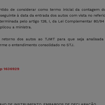
ntido de considerar como termo inicial da contagem d
 seguinte à data da entrada dos autos com vista no referi
terminada pelo artigo 128, I, da Lei Complementar 80/94
xplicou a ministra.
 retorno dos autos ao TJMT para que seja analisada
orme o entendimento consolidado no STJ.
p 1636929
GRAVO DE INSTRUMENTO. EMBARGOS DE DECLARAÇÃO.