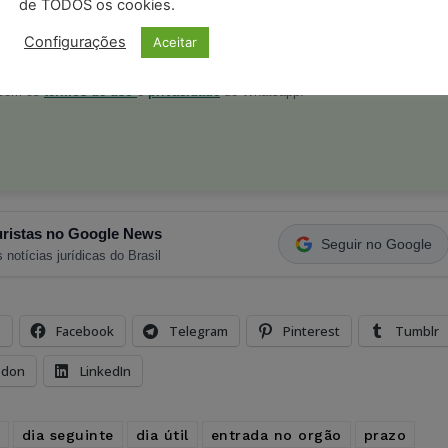
de TODOS os cookies.
Configurações
Aceitar
postagens diárias do Portal Juristas.
o com os
termos de uso
e
privacidade
do Whatsapp.
ristas no Google News
Seguir no Google
 notícias jurídicas do Brasil
s
Facebook
Telegram
Pinterest
Tumblr
odon
LinkedIn
dia seguinte
dia útil
entrada no orgão
prazo