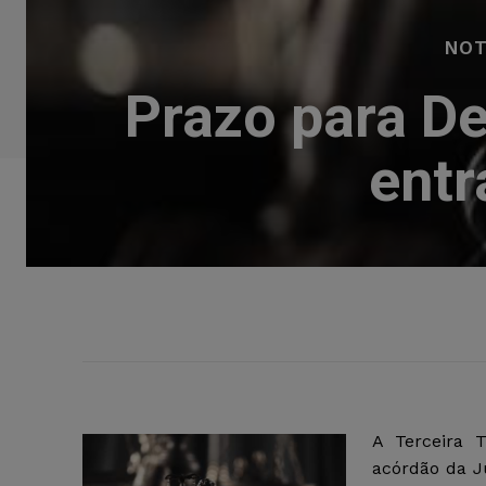
NOT
Prazo para De
entr
A Terceira 
acórdão da J