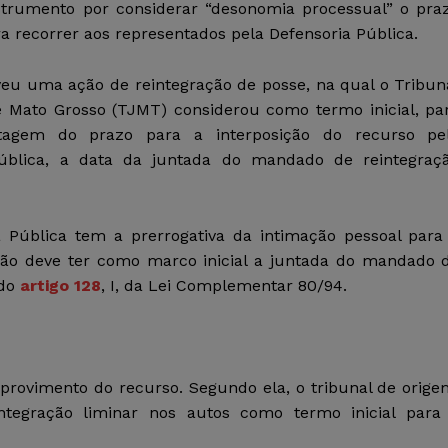
strumento por considerar “desonomia processual” o pra
 recorrer aos representados pela Defensoria Pública.
veu uma ação de reintegração de posse, na qual o Tribun
e Mato Grosso (TJMT) considerou como termo inicial, pa
tagem do prazo para a interposição do recurso pe
Pública, a data da juntada do mandado de reintegraç
 Pública tem a prerrogativa da intimação pessoal para
não deve ter como marco inicial a juntada do mandado 
 do
artigo 128
, I, da Lei Complementar 80/94.
o provimento do recurso. Segundo ela, o tribunal de orige
tegração liminar nos autos como termo inicial para