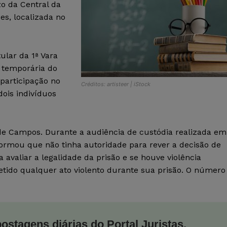
zo da Central da
s, localizada no
tular da 1ª Vara
o temporária do
 participação no
Créditos: artisteer | iStock
dois indivíduos
 de Campos. Durante a audiência de custódia realizada em
ormou que não tinha autoridade para rever a decisão de
a avaliar a legalidade da prisão e se houve violência
etido qualquer ato violento durante sua prisão. O número
postagens diárias do Portal Juristas.