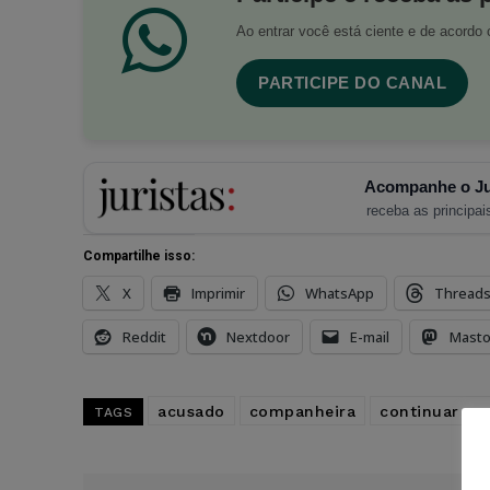
Ao entrar você está ciente e de acord
PARTICIPE DO CANAL
Acompanhe o Ju
receba as principais
Compartilhe isso:
X
Imprimir
WhatsApp
Thread
Reddit
Nextdoor
E-mail
Mast
acusado
companheira
continuar pr
TAGS