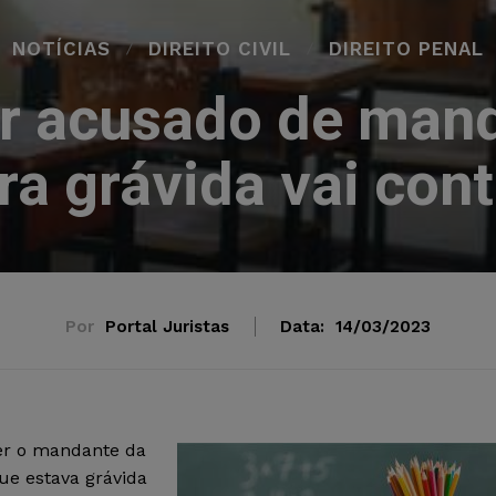
NOTÍCIAS
DIREITO CIVIL
DIREITO PENAL
r acusado de man
a grávida vai cont
Por
Portal Juristas
Data:
14/03/2023
ser o mandante da
ue estava grávida