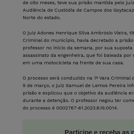
de oito meses, teve sua prisão mantida pelo juí
Audiência de Custódia de Campos dos Goytacaze
Norte do estado.
O juiz Adones Henrique Silva Ambrósio Vieira, ti
Criminal do município, havia decretado a prisã
professor no início da semana, por sua suposta
assassinato da engenheira, que foi baleada por 
em uma motocicleta na frente de sua casa.
O processo será conduzido na 1ª Vara Criminal
9 de março, o juiz Samuel de Lemos Pereira inf
prisão e explicou que o objetivo da audiência er
durante a detenção. O professor negou ter com
do processo é 0002767-61.2023.8.19.0014.
Participe e receba as 