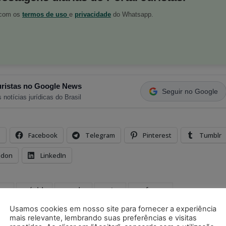
o com os
termos de uso
e
privacidade
do Whatsapp.
ristas no Google News
Seguir no Google
 notícias jurídicas do Brasil
s
Facebook
Telegram
Pinterest
Tumblr
odon
LinkedIn
eso
grávida
mandar
matar
professor
Usamos cookies em nosso site para fornecer a experiência
mais relevante, lembrando suas preferências e visitas