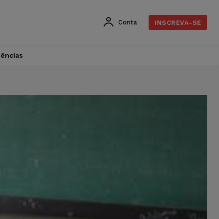
Conta
INSCREVA-SE
dências