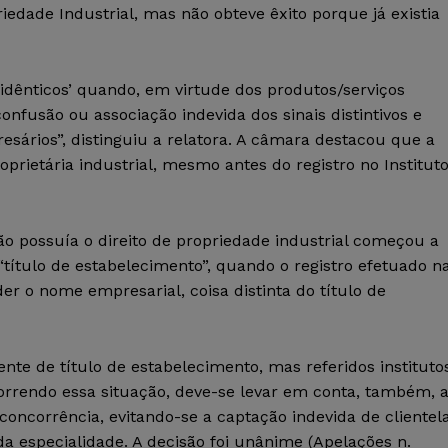
iedade Industrial, mas não obteve êxito porque já existia
‘idênticos’ quando, em virtude dos produtos/serviços
confusão ou associação indevida dos sinais distintivos e
esários”, distinguiu a relatora. A câmara destacou que a
prietária industrial, mesmo antes do registro no Institut
ão possuía o direito de propriedade industrial começou a
título de estabelecimento”, quando o registro efetuado n
er o nome empresarial, coisa distinta do título de
nte de título de estabelecimento, mas referidos instituto
correndo essa situação, deve-se levar em conta, também, 
concorrência, evitando-se a captação indevida de clientela
 da especialidade. A decisão foi unânime (Apelações n.