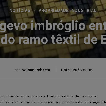
NOTÍCIAS
PROPRIEDADE INDUSTRIAL
gevo imbróglio ent
do ramo têxtil de
Por
Wilson Roberto
Data:
20/12/2016
ovimento ao recurso de tradicional loja de vestuário
enização por danos materiais decorrentes da utilização d