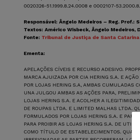
0020326-51.1999.8.24.0008 e 0002107-53.2000.
Responsável: Ângelo Medeiros – Reg. Prof.:
Textos: Américo Wisbeck, Ângelo Medeiros, 
Fonte:
Tribunal de Justiça de Santa Catarina
Ementa:
APELAÇÕES CÍVEIS E RECURSO ADESIVO. PROP
MARCA AJUIZADA POR CIA HERING S.A. E AÇ
POR LOJAS HERING S.A, AMBAS CUMULADAS C
UNA JULGOU AMBAS AS AÇÕES PARA, PRELIMI
LOJAS HERING S.A. E ACOLHER A ILEGITIMID
DE ROUPAS LTDA. E LIMITED MALHAS LTDA. 
FORMULADOS POR LOJAS HERING S.A. E PARCI
PARA PROIBIR AS LOJAS HERING S.A. DE UTILI
COMO TÍTULO DE ESTABELECIMENTOS. QUANT
IRRESIGNADAS AS PARTES RECORRERAM. LOJA