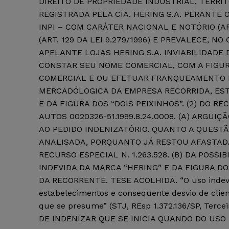
DIREITO DE PROPRIEDADE INDUSTRIAL, TERR
REGISTRADA PELA CIA. HERING S.A. PERANTE
INPI – COM CARÁTER NACIONAL E NOTÓRIO (AR
(ART. 129 DA LEI 9.279/1996) E PREVALECE, 
APELANTE LOJAS HERING S.A. INVIABILIDADE 
CONSTAR SEU NOME COMERCIAL, COM A FIGUR
COMERCIAL E OU EFETUAR FRANQUEAMENTO D
MERCADÓLOGICA DA EMPRESA RECORRIDA, EST
E DA FIGURA DOS “DOIS PEIXINHOS”. (2) DO R
AUTOS 0020326-51.1999.8.24.0008. (A) ARGUI
AO PEDIDO INDENIZATÓRIO. QUANTO A QUESTÃ
ANALISADA, PORQUANTO JÁ RESTOU AFASTAD
RECURSO ESPECIAL N. 1.263.528. (B) DA POSS
INDEVIDA DA MARCA “HERING” E DA FIGURA DO
DA RECORRENTE. TESE ACOLHIDA. “O uso indevi
estabelecimentos e consequente desvio de client
que se presume” (STJ, REsp 1.372.136/SP, Terceir
DE INDENIZAR QUE SE INICIA QUANDO DO USO 