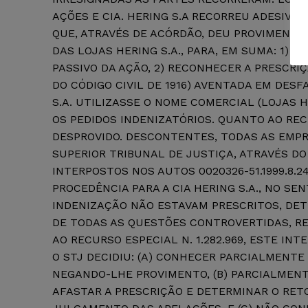
AÇÕES E CIA. HERING S.A RECORREU ADESIVA
QUE, ATRAVÉS DE ACÓRDÃO, DEU PROVIMENTO
DAS LOJAS HERING S.A., PARA, EM SUMA: 1) 
PASSIVO DA AÇÃO, 2) RECONHECER A PRESCRIÇÃ
DO CÓDIGO CIVIL DE 1916) AVENTADA EM DESFAV
S.A. UTILIZASSE O NOME COMERCIAL (LOJAS 
OS PEDIDOS INDENIZATÓRIOS. QUANTO AO RECU
DESPROVIDO. DESCONTENTES, TODAS AS EMP
SUPERIOR TRIBUNAL DE JUSTIÇA, ATRAVÉS DO 
INTERPOSTOS NOS AUTOS 0020326-51.1999.8.24
PROCEDÊNCIA PARA A CIA HERING S.A., NO SE
INDENIZAÇÃO NÃO ESTAVAM PRESCRITOS, DE
DE TODAS AS QUESTÕES CONTROVERTIDAS, R
AO RECURSO ESPECIAL N. 1.282.969, ESTE INT
O STJ DECIDIU: (A) CONHECER PARCIALMENTE
NEGANDO-LHE PROVIMENTO, (B) PARCIALMENTE
AFASTAR A PRESCRIÇÃO E DETERMINAR O RET