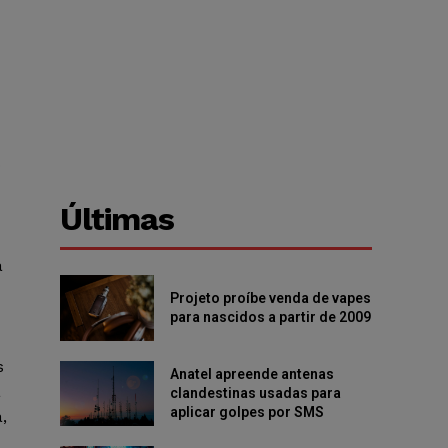
o
Últimas
a
Projeto proíbe venda de vapes
para nascidos a partir de 2009
s
Anatel apreende antenas
a
clandestinas usadas para
aplicar golpes por SMS
,