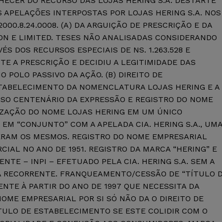
HECER DO RECURSO DAS LOJAS HERING S.A. DESTARTE
S APELAÇÕES INTERPOSTAS POR LOJAS HERING S.A. NOS
.2000.8.24.0008. (A) DA ARGUIÇÃO DE PRESCRIÇÃO E DA
ON E LIMITED. TESES NÃO ANALISADAS CONSIDERANDO
ÉS DOS RECURSOS ESPECIAIS DE NS. 1.263.528 E
NTE A PRESCRIÇÃO E DECIDIU A LEGITIMIDADE DAS
 POLO PASSIVO DA AÇÃO. (B) DIREITO DE
TABELECIMENTO DA NOMENCLATURA LOJAS HERING E A
 USO CENTENÁRIO DA EXPRESSÃO E REGISTRO DO NOME
LIZAÇÃO DO NOME LOJAS HERING EM UM ÚNICO
EM “CONJUNTO” COM A APELADA CIA. HERING S.A., UM
ERAM OS MESMOS. REGISTRO DO NOME EMPRESARIAL
CIAL NO ANO DE 1951. REGISTRO DA MARCA “HERING” E
NTE – INPI – EFETUADO PELA CIA. HERING S.A. SEM A
A RECORRENTE. FRANQUEAMENTO/CESSÃO DE “TÍTULO 
NTE À PARTIR DO ANO DE 1997 QUE NECESSITA DA
NOME EMPRESARIAL POR SI SÓ NÃO DA O DIREITO DE
ULO DE ESTABELECIMENTO SE ESTE COLIDIR COM O