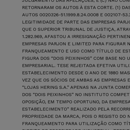
JULGAMENTO DAS APELAÇÕES, E (C) NÃO CON
RETORNARAM OS AUTOS À ESTA CORTE. (1) DA
AUTOS 0020326-51.1999.8.24.0008 E 002107-53
LEGITIMIDADE DE PARTE DAS EMPRESAS PARJ
QUE O SUPERIOR TRIBUNAL DE JUSTIÇA, ATRAV
1.282.969, AFASTOU A IRRESIGNAÇÃO PERTINE
EMPRESAS PARJON E LIMITED PARA FIGURAR NO
FRANQUEAMENTO E USO COMO TÍTULO DE ES
FIGURA DOS “DOIS PEIXINHOS” COM BASE NO
EMPRESARIAL. TESE REJEITADA EFETIVA UTI
ESTABELECIMENTO DESDE O ANO DE 1880 MAS 
VEZ QUE OS SÓCIOS DE AMBAS AS EMPRESAS 
“LOJAS HERING S.A.” APENAS NA JUNTA COMER
DOS “DOIS PEIXINHOS” NO INSTITUTO COMPETE
OPOSIÇÃO, EM TEMPO OPORTUNO, DA EMPRES
ESTABELECIMENTO” REALIZADO PELA RECORRE
PROPRIEDADE DA MARCA, POIS O REGISTO DO 
FRANQUEAMENTO PARA UTILIZAÇÃO COMO TÍT