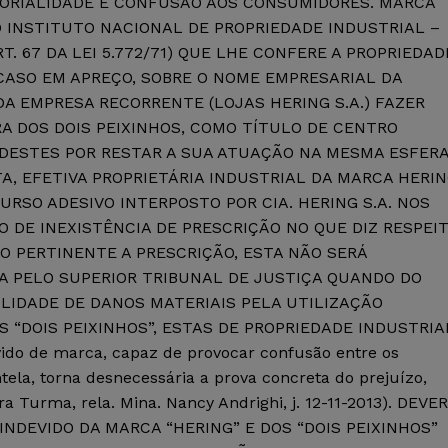
ITORIALIDADE E CONFUSÃO AOS CONSUMIDORES. MARCA
 O INSTITUTO NACIONAL DE PROPRIEDADE INDUSTRIAL –
T. 67 DA LEI 5.772/71) QUE LHE CONFERE A PROPRIEDAD
NO CASO EM APREÇO, SOBRE O NOME EMPRESARIAL DA
DA EMPRESA RECORRENTE (LOJAS HERING S.A.) FAZER
A DOS DOIS PEIXINHOS, COMO TÍTULO DE CENTRO
ESTES POR RESTAR A SUA ATUAÇÃO NA MESMA ESFER
A, EFETIVA PROPRIETÁRIA INDUSTRIAL DA MARCA HERI
ECURSO ADESIVO INTERPOSTO POR CIA. HERING S.A. NOS
ÇÃO DE INEXISTÊNCIA DE PRESCRIÇÃO NO QUE DIZ RESPEI
O PERTINENTE A PRESCRIÇÃO, ESTA NÃO SERÁ
A PELO SUPERIOR TRIBUNAL DE JUSTIÇA QUANDO DO
IBILIDADE DE DANOS MATERIAIS PELA UTILIZAÇÃO
S “DOIS PEIXINHOS”, ESTAS DE PROPRIEDADE INDUSTRIA
do de marca, capaz de provocar confusão entre os
ela, torna desnecessária a prova concreta do prejuízo,
a Turma, rela. Mina. Nancy Andrighi, j. 12-11-2013). DEVER
INDEVIDO DA MARCA “HERING” E DOS “DOIS PEIXINHOS”