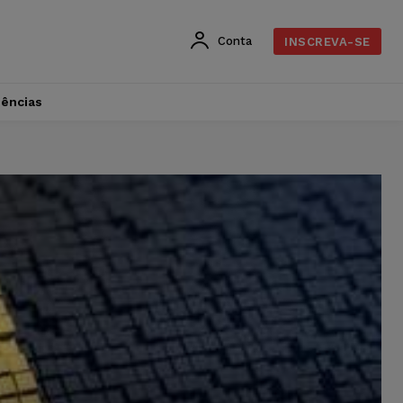
Conta
INSCREVA-SE
dências