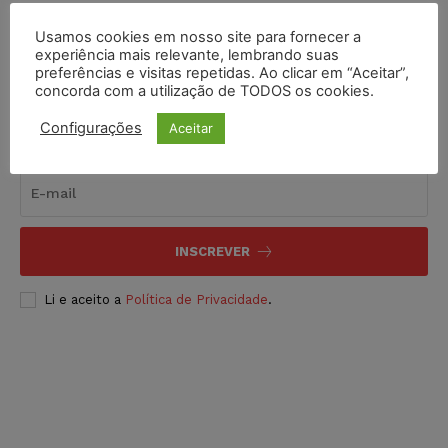
Usamos cookies em nosso site para fornecer a
experiência mais relevante, lembrando suas
preferências e visitas repetidas. Ao clicar em “Aceitar”,
concorda com a utilização de TODOS os cookies.
Configurações
Aceitar
Inscreva-se
INSCREVER
Li e aceito a
Política de Privacidade
.