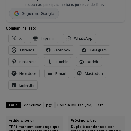
receba as principais notícias jurídicas do Brasil
Seguir no Google
Compartilhe isso:
X
Imprimir
WhatsApp
Threads
Facebook
Telegram
Pinterest
Tumblr
Reddit
Nextdoor
E-mail
Mastodon
LinkedIn
TAGS
concurso
pgr
Polícia Militar (PM)
stf
Artigo anterior
Próximo artigo
TRF1 mantém sentença que
Dupla é condenada por