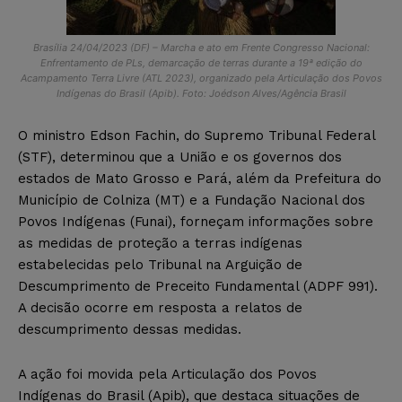
Brasília 24/04/2023 (DF) – Marcha e ato em Frente Congresso Nacional:
Enfrentamento de PLs, demarcação de terras durante a 19ª edição do
Acampamento Terra Livre (ATL 2023), organizado pela Articulação dos Povos
Indígenas do Brasil (Apib). Foto: Joédson Alves/Agência Brasil
O ministro Edson Fachin, do Supremo Tribunal Federal
(STF), determinou que a União e os governos dos
estados de Mato Grosso e Pará, além da Prefeitura do
Município de Colniza (MT) e a Fundação Nacional dos
Povos Indígenas (Funai), forneçam informações sobre
as medidas de proteção a terras indígenas
estabelecidas pelo Tribunal na Arguição de
Descumprimento de Preceito Fundamental (ADPF 991).
A decisão ocorre em resposta a relatos de
descumprimento dessas medidas.
A ação foi movida pela Articulação dos Povos
Indígenas do Brasil (Apib), que destaca situações de