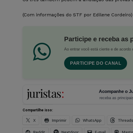
(Com informações do STF por Edilene Cordeiro)
Participe e receba as 
Ao entrar você está ciente e de acord
PARTICIPE DO CANAL
Acompanhe o Ju
receba as principais
Compartilhe isso:
X
Imprimir
WhatsApp
Thread
Reddit
Nextdoor
E-mail
Mast