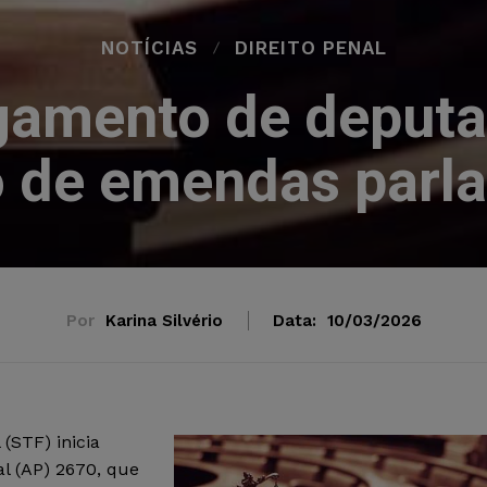
NOTÍCIAS
DIREITO PENAL
ulgamento de deput
o de emendas parl
Por
Karina Silvério
Data:
10/03/2026
(STF) inicia
al (AP) 2670, que