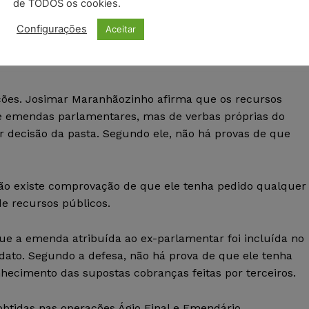
de TODOS os cookies.
btidos durante a investigação, que indicariam um esque
Configurações
Aceitar
.
ões. Josimar Maranhãozinho afirma que os recursos
e emendas parlamentares, mas de verbas próprias do
r decisão da pasta. Segundo ele, não há provas de que
não existe comprovação de que ele tenha pedido qualquer
de recursos públicos.
e a emenda atribuída ao ex-parlamentar foi incluída no
to. Segundo a defesa, não há prova de que ele tenha
nhecimento das supostas cobranças feitas por terceiros.
tidas nas operações Ágio Final e Emendário.