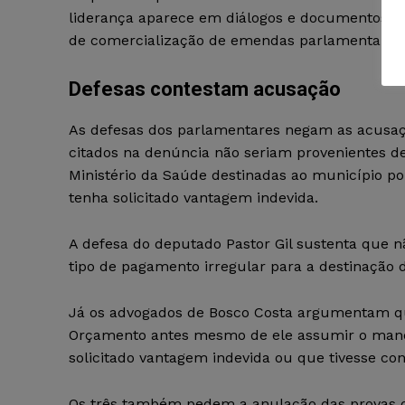
liderança aparece em diálogos e documentos o
de comercialização de emendas parlamentares
Defesas contestam acusação
As defesas dos parlamentares negam as acusaç
citados na denúncia não seriam provenientes d
Ministério da Saúde destinadas ao município po
tenha solicitado vantagem indevida.
A defesa do deputado Pastor Gil sustenta que 
tipo de pagamento irregular para a destinação 
Já os advogados de Bosco Costa argumentam qu
Orçamento antes mesmo de ele assumir o manda
solicitado vantagem indevida ou que tivesse co
Os três também pedem a anulação das provas ob