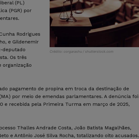
beral (PL)
ica (PGR) por
entares.
 Cunha Rodrigues
o, e Gildenemir
ex-deputado
Crédito: corgarashu / shutterstock.com
sta. Os três
e organização
tado pagamento de propina em troca da destinação de
(MA) por meio de emendas parlamentares. A denúncia foi
870 e recebida pela Primeira Turma em março de 2025,
ocesso Thalles Andrade Costa, João Batista Magalhães,
o e Antônio José Silva Rocha, totalizando oito acusados.