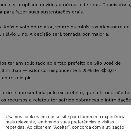
ode ser ampliado devido ao número de réus. Depois disso
 para fazer suas sustentações orais.
 Após o voto do relator, votam os ministros Alexandre de
Flávio Dino. A decisão será tomada por maioria.
s teriam solicitado ao então prefeito de São José de
,6 milhão — valor correspondente a 25% de R$ 6,67
 ao município.
a-crime apresentada pelo ex-prefeito, que afirmou não te
os recursos e relatou ter sofrido cobranças e intimidaçõ
Usamos cookies em nosso site para fornecer a experiência
mais relevante, lembrando suas preferências e visitas
inosa seria liderada por Josimar Maranhãozinho,
repetidas. Ao clicar em “Aceitar”, concorda com a utilização
nação das emendas. A acusação afirma que esse papel de