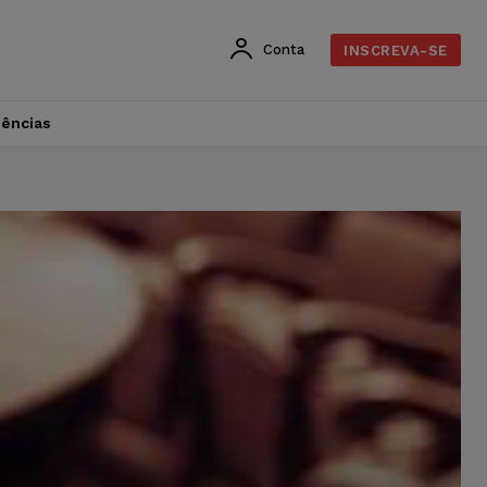
Conta
INSCREVA-SE
dências