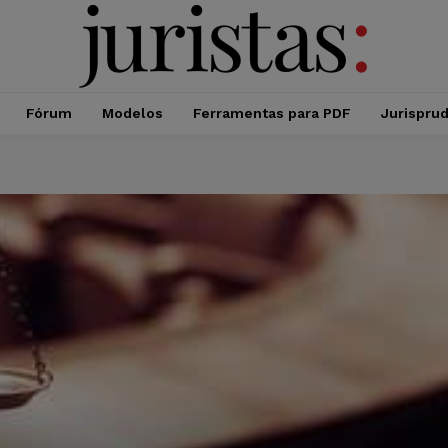
Fórum
Modelos
Ferramentas para PDF
Jurispru