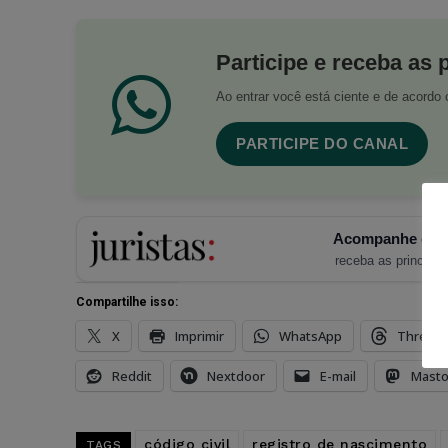
Participe e receba as 
Ao entrar você está ciente e de acord
PARTICIPE DO CANAL
Acompanhe o Ju
receba as principais
Compartilhe isso:
X
Imprimir
WhatsApp
Thread
Reddit
Nextdoor
E-mail
Mast
código civil
registro de nascimento
TAGS