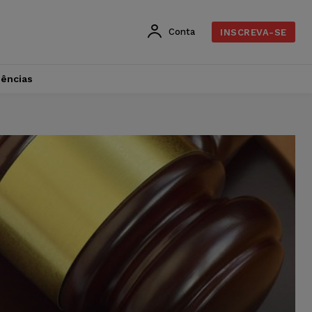
Conta
INSCREVA-SE
dências