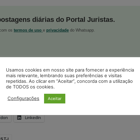
postagens diárias do Portal Juristas.
o com os
termos de uso
e
privacidade
do Whatsapp.
Usamos cookies em nosso site para fornecer a experiência
ristas no Google News
mais relevante, lembrando suas preferências e visitas
Seguir no Google
repetidas. Ao clicar em “Aceitar”, concorda com a utilização
 notícias jurídicas do Brasil
de TODOS os cookies.
Configurações
Aceitar
s
Facebook
Telegram
Pinterest
Tumblr
odon
LinkedIn
STJ