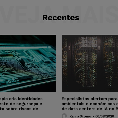
VEJA MAI
Recentes
opic cria identidades
Especialistas alertam par
este de segurança e
ambientais e econômicos 
ta sobre riscos de
de data centers de IA no B
Karina Silvério
-
06/08/2026