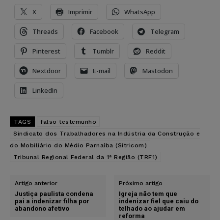
X
Imprimir
WhatsApp
Threads
Facebook
Telegram
Pinterest
Tumblr
Reddit
Nextdoor
E-mail
Mastodon
LinkedIn
TAGS
falso testemunho
Sindicato dos Trabalhadores na Indústria da Construção e
do Mobiliário do Médio Parnaíba (Sitricom)
Tribunal Regional Federal da 1ª Região (TRF1)
Artigo anterior
Próximo artigo
Justiça paulista condena
Igreja não tem que
pai a indenizar filha por
indenizar fiel que caiu do
abandono afetivo
telhado ao ajudar em
reforma