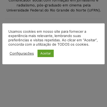
Comunicador social com formação em jornalismo e
radialismo, pós-graduado em cinema pela
Universidade Federal do Rio Grande do Norte (UFRN).
DEIXE UM COMENTÁRIO
Usamos cookies em nosso site para fornecer a
experiência mais relevante, lembrando suas
preferências e visitas repetidas. Ao clicar em “Aceitar”,
Default Comments (0)
Facebook Comments
Disqus Comments
concorda com a utilização de TODOS os cookies.
Configurações
Aceitar