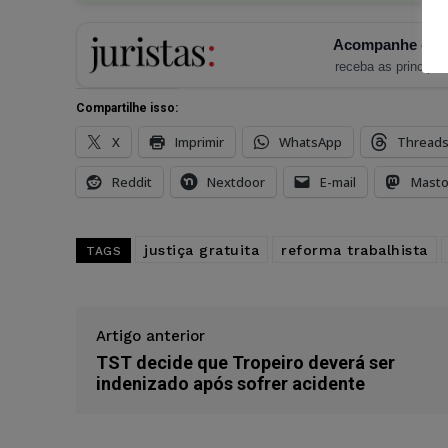
Acompanhe o Ju
receba as principais
Compartilhe isso:
X
Imprimir
WhatsApp
Thread
Reddit
Nextdoor
E-mail
Mast
justiça gratuita
reforma trabalhista
TAGS
Artigo anterior
TST decide que Tropeiro deverá ser
indenizado após sofrer acidente