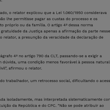
e.
do, o relator explicou que a Lei 1.060/1950 considerava
ão lhe permitisse pagar as custas do processo e os
o próprio ou da família. O artigo 4º dessa norma
 gratuidade da Justiça apenas a afirmação da parte ness
o o relator, a presunção da veracidade da declaração de
ágrafo 4º no artigo 790 da CLT, passando-se a exigir a
m dúvida, uma condição menos favorável à pessoa natural
il”, afirmou o relator.
a do trabalhador, um retrocesso social, dificultando o aces
cada isoladamente, mas interpretada sistematicamente co
uição da República e do CPC. “Não se pode atribuir ao