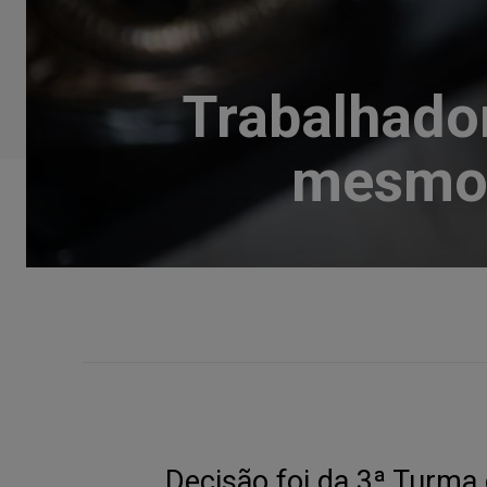
Trabalhador
mesmo 
Decisão foi da 3ª Turma 