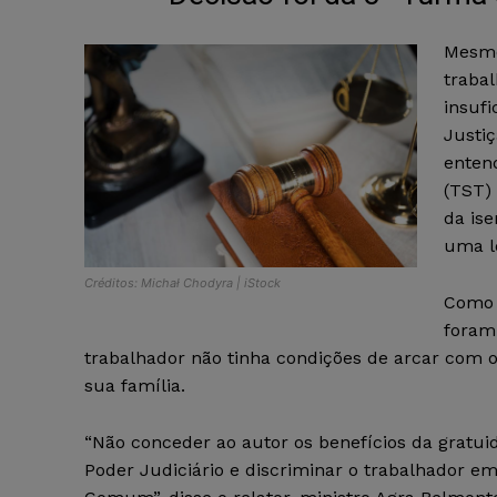
Mesmo
trabal
insufi
Justiç
enten
(TST)
da is
uma lo
Créditos: Michał Chodyra | iStock
Como o
foram
trabalhador não tinha condições de arcar com o
sua família.
“Não conceder ao autor os benefícios da gratu
Poder Judiciário e discriminar o trabalhador em