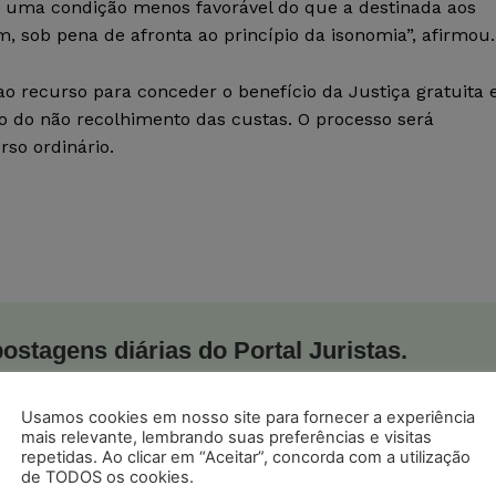
o uma condição menos favorável do que a destinada aos
 sob pena de afronta ao princípio da isonomia”, afirmou.
 recurso para conceder o benefício da Justiça gratuita 
o do não recolhimento das custas. O processo será
so ordinário.
postagens diárias do Portal Juristas.
o com os
termos de uso
e
privacidade
do Whatsapp.
Usamos cookies em nosso site para fornecer a experiência
mais relevante, lembrando suas preferências e visitas
repetidas. Ao clicar em “Aceitar”, concorda com a utilização
de TODOS os cookies.