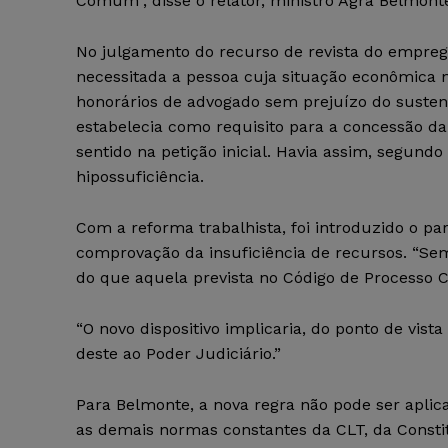
Comum”, disse o relator, ministro Agra Belmont
No julgamento do recurso de revista do emprega
necessitada a pessoa cuja situação econômica n
honorários de advogado sem prejuízo do sustent
estabelecia como requisito para a concessão da
sentido na petição inicial. Havia assim, segund
hipossuficiência.
Com a reforma trabalhista, foi introduzido o par
comprovação da insuficiência de recursos. “Se
do que aquela prevista no Código de Processo Civ
“O novo dispositivo implicaria, do ponto de vist
deste ao Poder Judiciário.”
Para Belmonte, a nova regra não pode ser apli
as demais normas constantes da CLT, da Constit