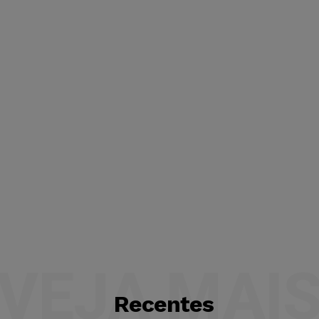
VEJA MAI
Recentes