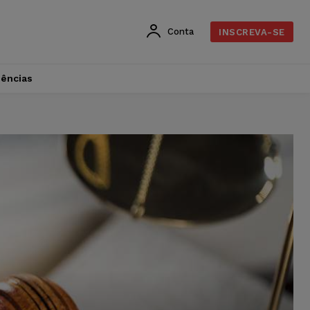
Conta
INSCREVA-SE
dências