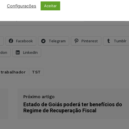
Configurações
Aceitar
ristas no Google News
Seguir no Google
 notícias jurídicas do Brasil
s
Facebook
Telegram
Pinterest
Tumblr
odon
LinkedIn
trabalhador
TST
Próximo artigo
Estado de Goiás poderá ter benefícios do
Regime de Recuperação Fiscal