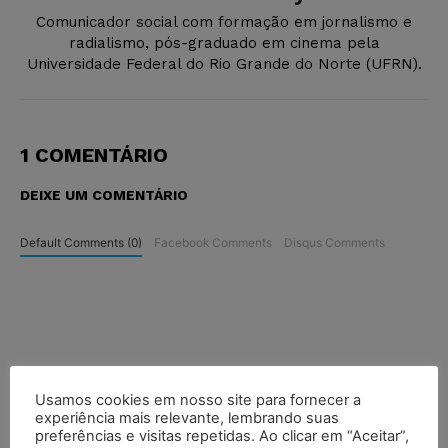
Comunicador social com formação em jornalismo e
radialismo, pós-graduado em cinema pela
Universidade Federal do Rio Grande do Norte (UFRN).
1 COMENTÁRIO
DEIXE UM COMENTÁRIO
Default Comments (0)
Facebook Comments
Disqus Comments
Usamos cookies em nosso site para fornecer a
experiência mais relevante, lembrando suas
preferências e visitas repetidas. Ao clicar em “Aceitar”,