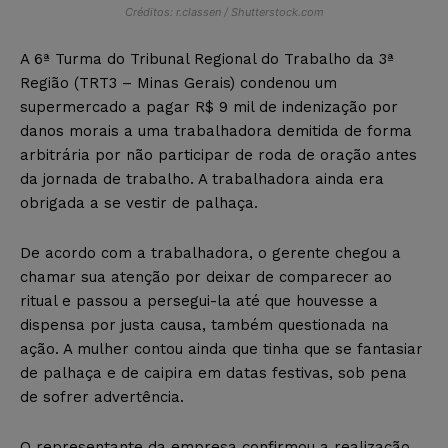
Créditos: r.classen / Shutterstock.com
A 6ª Turma do Tribunal Regional do Trabalho da 3ª
Região (TRT3 – Minas Gerais) condenou um
supermercado a pagar R$ 9 mil de indenização por
danos morais a uma trabalhadora demitida de forma
arbitrária por não participar de roda de oração antes
da jornada de trabalho. A trabalhadora ainda era
obrigada a se vestir de palhaça.
De acordo com a trabalhadora, o gerente chegou a
chamar sua atenção por deixar de comparecer ao
ritual e passou a persegui-la até que houvesse a
dispensa por justa causa, também questionada na
ação. A mulher contou ainda que tinha que se fantasiar
de palhaça e de caipira em datas festivas, sob pena
de sofrer advertência.
O representante da empresa confirmou a realização