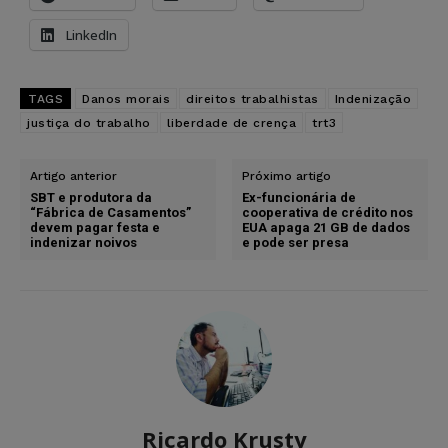
LinkedIn
TAGS
Danos morais
direitos trabalhistas
Indenização
justiça do trabalho
liberdade de crença
trt3
Artigo anterior
Próximo artigo
SBT e produtora da
Ex-funcionária de
“Fábrica de Casamentos”
cooperativa de crédito nos
devem pagar festa e
EUA apaga 21 GB de dados
indenizar noivos
e pode ser presa
Ricardo Krusty