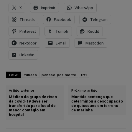
X
Imprimir
WhatsApp
Threads
Facebook
Telegram
Pinterest
Tumblr
Reddit
Nextdoor
E-mail
Mastodon
LinkedIn
TAGS
funasa
pensão por morte
trf1
Artigo anterior
Próximo artigo
Médico do grupo de risco
Mantida sentença que
da covid-19 deve ser
determinou a desocupação
transferido para local de
de quiosques em terreno
menor contágio em
de marinha
hospital