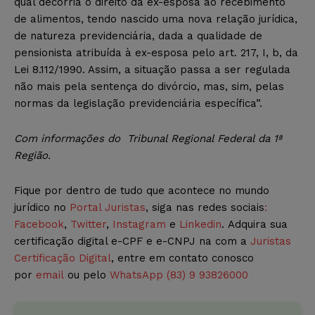
qual decorria o direito da ex-esposa ao recebimento
de alimentos, tendo nascido uma nova relação jurídica,
de natureza previdenciária, dada a qualidade de
pensionista atribuída à ex-esposa pelo art. 217, I, b, da
Lei 8.112/1990. Assim, a situação passa a ser regulada
não mais pela sentença do divórcio, mas, sim, pelas
normas da legislação previdenciária específica”.
Com informações do Tribunal Regional Federal da 1ª
Região.
Fique por dentro de tudo que acontece no mundo
jurídico no
Portal Juristas
, siga nas redes sociais
:
Facebook
,
Twitter
,
Instagram
e
Linkedin
. Adquira sua
certificação digital e-CPF e e-CNPJ na com a
Juristas
Certificação Digital
, entre em contato conosco
por
email
ou pelo
WhatsApp (83) 9 93826000