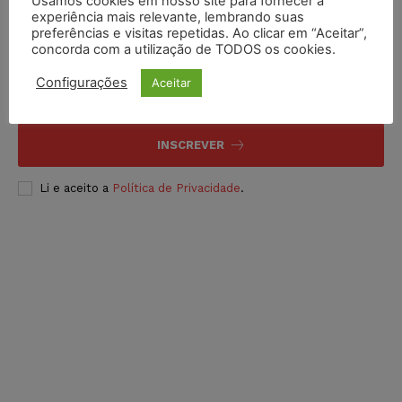
Usamos cookies em nosso site para fornecer a
experiência mais relevante, lembrando suas
preferências e visitas repetidas. Ao clicar em “Aceitar”,
Inscreva-se
concorda com a utilização de TODOS os cookies.
Configurações
Aceitar
INSCREVER
Li e aceito a
Política de Privacidade
.