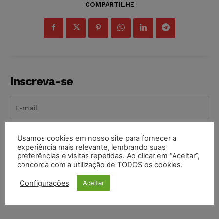
COMPARTILHE
Inscreva-se
INSCREVER
Usamos cookies em nosso site para fornecer a
experiência mais relevante, lembrando suas
preferências e visitas repetidas. Ao clicar em “Aceitar”,
Li e aceito a
Política de Privacidade
.
concorda com a utilização de TODOS os cookies.
Configurações
Aceitar