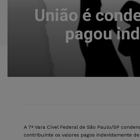
União é conde
pagou ind
A 7ª Vara Cível Federal de São Paulo/SP conden
contribuinte os valores pagos indevidamente de