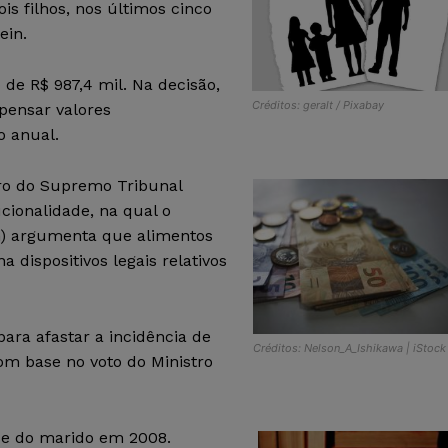
is filhos, nos últimos cinco
ein.
 de R$ 987,4 mil. Na decisão,
Créditos: geralt / Pixabay
pensar valores
o anual.
tro do Supremo Tribunal
ucionalidade, na qual o
fam) argumenta que alimentos
dispositivos legais relativos
ara afastar a incidência de
Créditos: Nelson_A_Ishikawa | iStock
om base no voto do Ministro
-se do marido em 2008.