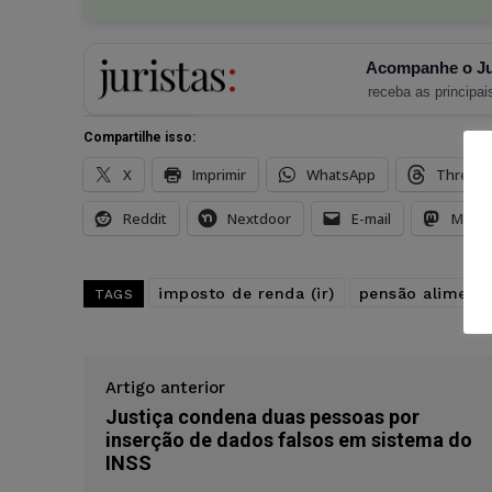
Acompanhe o Ju
receba as principais
Compartilhe isso:
X
Imprimir
WhatsApp
Thread
Reddit
Nextdoor
E-mail
Mast
imposto de renda (ir)
pensão alimentí
TAGS
Artigo anterior
Justiça condena duas pessoas por
inserção de dados falsos em sistema do
INSS