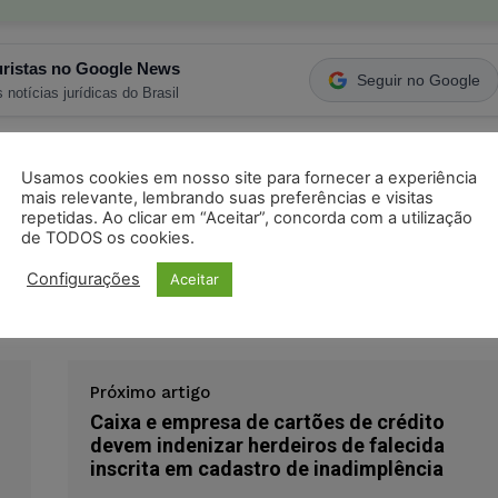
ristas no Google News
Seguir no Google
 notícias jurídicas do Brasil
s
Facebook
Telegram
Pinterest
Tumblr
Usamos cookies em nosso site para fornecer a experiência
mais relevante, lembrando suas preferências e visitas
repetidas. Ao clicar em “Aceitar”, concorda com a utilização
odon
LinkedIn
de TODOS os cookies.
Configurações
Aceitar
cia
Próximo artigo
Caixa e empresa de cartões de crédito
devem indenizar herdeiros de falecida
inscrita em cadastro de inadimplência