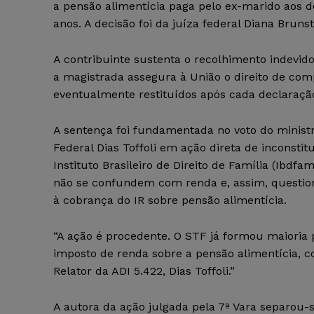
a pensão alimentícia paga pelo ex-marido aos do
anos. A decisão foi da juíza federal Diana Brunst
A contribuinte sustenta o recolhimento indevido
a magistrada assegura à União o direito de com
eventualmente restituídos após cada declaraçã
A sentença foi fundamentada no voto do minis
Federal Dias Toffoli em ação direta de inconstit
Instituto Brasileiro de Direito de Família (Ibd
não se confundem com renda e, assim, questiona 
à cobrança do IR sobre pensão alimentícia.
“A ação é procedente. O STF já formou maioria p
imposto de renda sobre a pensão alimentícia, c
Relator da ADI 5.422, Dias Toffoli.”
A autora da ação julgada pela 7ª Vara separou