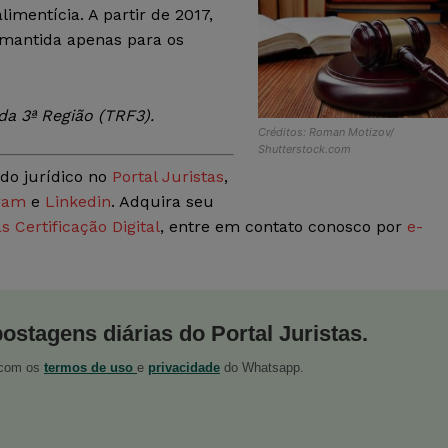
limentícia. A partir de 2017,
i mantida apenas para os
da 3ª Região (TRF3)
.
Créditos: Roman Motizov/
Shutterstock.com
do jurídico no
Portal Juristas
,
ram
e
Linkedin
. Adquira seu
s Certificação Digital
, entre em contato conosco por
e-
postagens diárias do Portal Juristas.
o com os
termos de uso
e
privacidade
do Whatsapp.