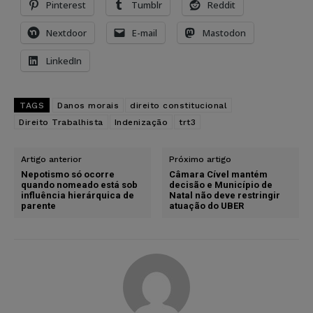
Pinterest
Tumblr
Reddit
Nextdoor
E-mail
Mastodon
LinkedIn
TAGS
Danos morais
direito constitucional
Direito Trabalhista
Indenização
trt3
Artigo anterior
Próximo artigo
Nepotismo só ocorre
Câmara Cível mantém
quando nomeado está sob
decisão e Município de
influência hierárquica de
Natal não deve restringir
parente
atuação do UBER