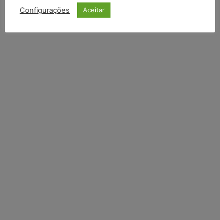
INSCREVER
Configurações
Aceitar
Li e aceito a
Política de Privacidade
.