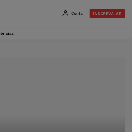
Conta
INSCREVA-SE
dências