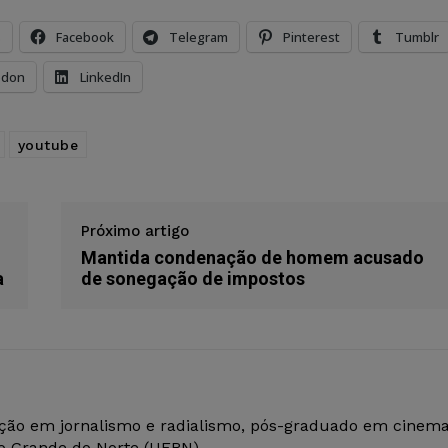
s
Facebook
Telegram
Pinterest
Tumblr
odon
LinkedIn
youtube
Próximo artigo
Mantida condenação de homem acusado
a
de sonegação de impostos
ção em jornalismo e radialismo, pós-graduado em cinem
io Grande do Norte (UFRN).