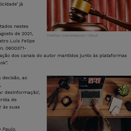
cidade’ já
tados nestes
agosto de 2021,
Créditos: rclassenlayouts / iStock
stro Luís Felipe
 n. 0600371-
ação dos canais do autor mantidos junto às plataformas
ok”.
 decisão, ao
,
r desinformação’,
rida de
r às suas
 Paulo.