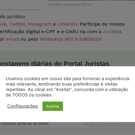
Créditos: jacoblund / iStock
do jurídico
ook
,
Twitter
,
Instagram
e
Linkedin
. Participe de nossos
ertificação digital e-CPF e e-CNPJ na com a
Juristas
por
email
ou pelo
WhatsApp (83) 9 93826000
postagens diárias do Portal Juristas.
o com os
termos de uso
e
privacidade
do Whatsapp.
Usamos cookies em nosso site para fornecer a experiência
mais relevante, lembrando suas preferências e visitas
repetidas. Ao clicar em “Aceitar”, concorda com a utilização
de TODOS os cookies.
Configurações
Aceitar
ristas no Google News
Seguir no Google
 notícias jurídicas do Brasil