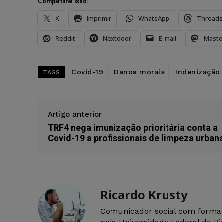
Compartilhe isso:
X
Imprimir
WhatsApp
Thread
Reddit
Nextdoor
E-mail
Mast
Covid-19
Danos morais
Indenização
TAGS
Artigo anterior
TRF4 nega imunização prioritária conta a
Covid-19 a profissionais de limpeza urban
Ricardo Krusty
Comunicador social com forma
pela Universidade Federal do R