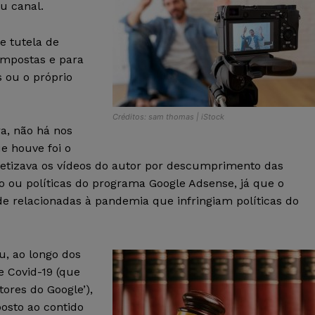
u canal.
 tutela de
impostas e para
 ou o próprio
Créditos: sam thomas | iStock
ra, não há nos
e houve foi o
etizava os vídeos do autor por descumprimento das
ço ou políticas do programa Google Adsense, já que o
e relacionadas à pandemia que infringiam políticas do
u, ao longo dos
e Covid-19 (que
itores do Google’),
osto ao contido