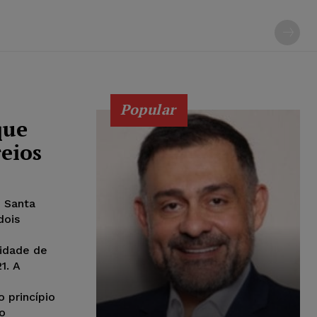
Popular
que
eios
e Santa
dois
cidade de
1. A
 princípio
ão