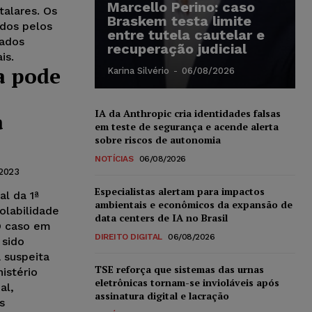
Marcello Perino: caso
alares. Os
Braskem testa limite
dos pelos
entre tutela cautelar e
tados
recuperação judicial
is.
a pode
Karina Silvério
-
06/08/2026
IA da Anthropic cria identidades falsas
a
em teste de segurança e acende alerta
sobre riscos de autonomia
NOTÍCIAS
06/08/2026
2023
Especialistas alertam para impactos
al da 1ª
ambientais e econômicos da expansão de
olabilidade
data centers de IA no Brasil
 O caso em
DIREITO DIGITAL
06/08/2026
 sido
 suspeita
TSE reforça que sistemas das urnas
nistério
eletrônicas tornam-se invioláveis após
al,
assinatura digital e lacração
s