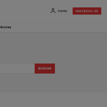
Conta
INSCREVA-SE
dências
BUSCAR