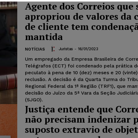
Agente dos Correios que 
apropriou de valores da 
de cliente tem condenaç
mantida
Juristas
-
16/01/2023
NOTÍCIAS
Um empregado da Empresa Brasileira de Corre
Telégrafos (ECT) foi condenado pela prática d
peculato à pena de 10 (dez) meses e 20 (vinte)
reclusão. A decisão é da Quarta Turma do Trib
Regional Federal da 1ª Região (TRF1), que man
decisão do Juízo da 5ª Vara da Seção Judiciári
(SJGO).
Justiça entende que Corr
não precisam indenizar 
suposto extravio de obje