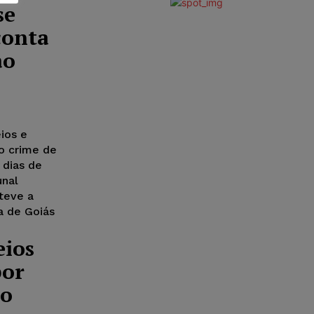
se
conta
ão
ios e
o crime de
 dias de
unal
teve a
a de Goiás
eios
por
to