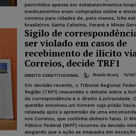
permitidos apenas em estabelecimentos hospit
medicamentos eram comprados online e envia
correios para cidades de, pelo menos, três es
brasileiros: Santa Catarina, Paraná e Minas Gera
Sigilo de correspondênci
ser violado em casos de
recebimento de ilícito vi
Correios, decide TRF1
Ricardo Krusty
-
15/09/
DIREITO CONSTITUCIONAL
Em decisão recente, o Tribunal Regional Feder
Região (TRF1) reacendeu o debate sobre a invi
da correspondência e o direito à privacidade.
questão envolveu um homem cuja prisão havia
relaxada após a apreensão de uma encomenda
nos Correios, que continha dinheiro falso. O Mi
Público Federal (MPF) recorreu da decisão inici
alegando que a ação se enquadra em exceçõe