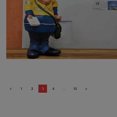
1
2
3
4
...
13