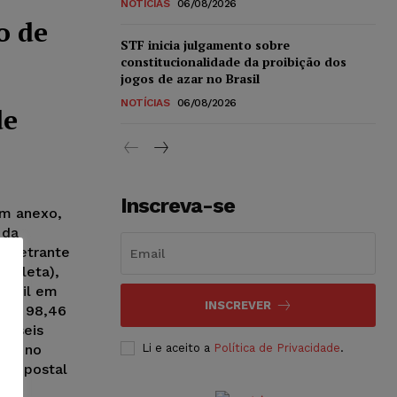
NOTÍCIAS
06/08/2026
o de
STF inicia julgamento sobre
constitucionalidade da proibição dos
jogos de azar no Brasil
NOTÍCIAS
06/08/2026
de
Inscreva-se
em anexo,
 da
Impetrante
cicleta),
rasil em
INSCREVER
 US$ 98,46
 e seis
sil, no
Li e aceito a
Política de Privacidade
.
ssa postal
XX.