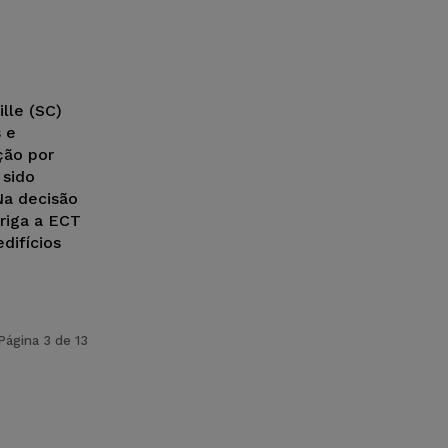
lle (SC)
 e
ção por
 sido
Na decisão
briga a ECT
difícios
Página 3 de 13