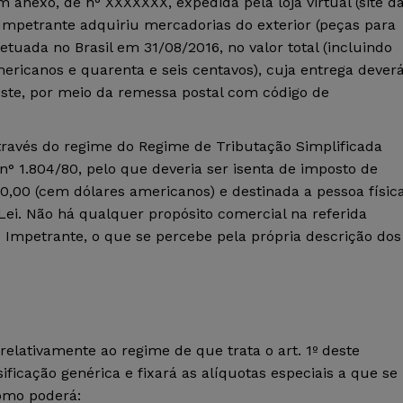
nexo, de n° XXXXXXX, expedida pela loja virtual (site d
 Impetrante adquiriu mercadorias do exterior (peças para
fetuada no Brasil em 31/08/2016, no valor total (incluindo
mericanos e quarenta e seis centavos), cuja entrega dever
deste, por meio da remessa postal com código de
através do regime do Regime de Tributação Simplificada
 n° 1.804/80, pelo que deveria ser isenta de imposto de
00,00 (cem dólares americanos) e destinada a pessoa física
o-Lei. Não há qualquer propósito comercial na referida
 Impetrante, o que se percebe pela própria descrição dos
 relativamente ao regime de que trata o art. 1º deste
ificação genérica e fixará as alíquotas especiais a que se
como poderá: