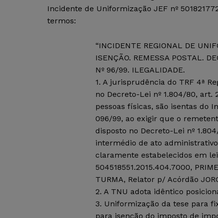
Incidente de Uniformização JEF nº 501821772
termos:
“INCIDENTE REGIONAL DE UNIF
ISENÇÃO. REMESSA POSTAL. DECR
Nº 96/99. ILEGALIDADE.
1. A jurisprudência do TRF 4ª Re
no Decreto-Lei nº 1.804/80, art.
pessoas físicas, são isentas do 
096/99, ao exigir que o remetent
disposto no Decreto-Lei nº 1.804
intermédio de ato administrativo
claramente estabelecidos em lei,
504518551.2015.404.7000, PRIM
TURMA, Relator p/ Acórdão JOR
2. A TNU adota idêntico posici
3. Uniformização da tese para f
para isenção do imposto de imp