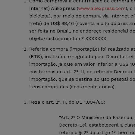
Como comprova a confirmação de compra em a
Internet) AliExpress (
www.aliexpress.com
), o
bicicleta), por meio de compra via Internet e
frete) de US$ 98,46 (noventa e oito dólares a
ser feita no Brasil, no endereço residencial 
objeto/rastreamento n° XXXXXXX.
Referida compra (importação) foi realizado 
(RTS), instituído e regulado pelo Decreto-Lei
importação, já que em valor inferior a US$ 1
nos termos do art. 2°, II, do referido Decret
importação, que se destina ao uso pessoal do
itens comprados (documento anexo).
Reza o art. 2°, II, do DL 1.804/80:
“Art. 2º O Ministério da Fazenda,
Decreto-Lei, estabelecerá a class
refere o § 2º do artigo 1º, bem 