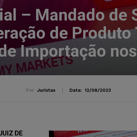
cial – Mandado de 
eração de Produto 
de Importação nos
Por
Juristas
Data:
12/08/2023
UIZ DE