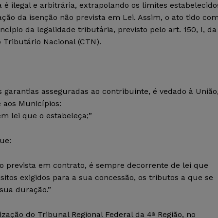
é ilegal e arbitrária, extrapolando os limites estabelecido
ação da isenção não prevista em Lei. Assim, o ato tido co
cípio da legalidade tributária, previsto pelo art. 150, I, da
o Tributário Nacional (CTN).
s garantias asseguradas ao contribuinte, é vedado à União
e aos Municípios:
em lei que o estabeleça;”
ue:
do prevista em contrato, é sempre decorrente de lei que
sitos exigidos para a sua concessão, os tributos a que se
 sua duração.”
ação do Tribunal Regional Federal da 4ª Região, no