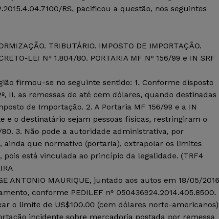
.2015.4.04.7100/RS, pacificou a questão, nos seguintes
ORMIZAÇÃO. TRIBUTÁRIO. IMPOSTO DE IMPORTAÇÃO.
ETO-LEI Nº 1.804/80. PORTARIA MF Nº 156/99 e IN SRF
gião firmou-se no seguinte sentido: 1. Conforme disposto
 2º, II, as remessas de até cem dólares, quando destinadas
Imposto de Importação. 2. A Portaria MF 156/99 e a IN
e e o destinatário sejam pessoas físicas, restringiram o
/80. 3. Não pode a autoridade administrativa, por
, ainda que normativo (portaria), extrapolar os limites
 pois está vinculada ao princípio da legalidade. (TRF4
EIRA
GE ANTONIO MAURIQUE, juntado aos autos em 18/05/2016
onamento, conforme PEDILEF n° 050436924.2014.405.8500.
ixar o limite de US$100.00 (cem dólares norte-americanos)
ortação incidente sobre mercadoria postada por remessa