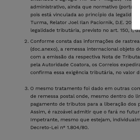
administrativo, ainda que normativo (portaria
pois está vinculada ao princípio da legalid
Turma, Relator Joel Ilan Paciornik, D.E. 20/11
legalidade tributária, previsto no art. 150, I,
Conforme consta das informações de rastream
(doc.anexo), a remessa internacional objeto 
com a emissão da respectiva Nota de Tributa
pela Autoridade Coatora, os Correios expedi
confirma essa exigência tributária, no valor d
O mesmo tratamento foi dado em outras comp
de remessa postal onde, mesmo dentro do lim
pagamento de tributos para a liberação do
Assim, é razoável admitir que o fará no futu
Impetrante, mesmo que estejam, individualme
Decreto-Lei n° 1.804/80.