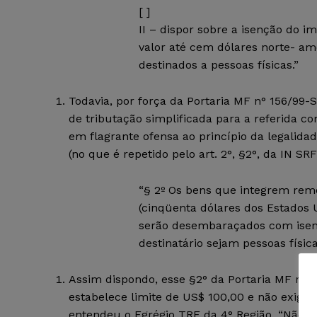
[ ]
II – dispor sobre a isenção do 
valor até cem dólares norte- a
destinados a pessoas físicas.”
Todavia, por força da Portaria MF n° 156/99-
de tributação simplificada para a referida co
em flagrante ofensa ao princípio da legalidade
(no que é repetido pelo art. 2°, §2°, da IN SRF
“§ 2º Os bens que integrem reme
(cinqüenta dólares dos Estados
serão desembaraçados com isen
destinatário sejam pessoas física
Assim dispondo, esse §2° da Portaria MF rest
estabelece limite de US$ 100,00 e não exige 
entendeu o Egrégio TRF da 4° Região, “Não po