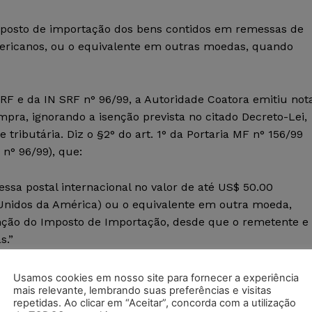
imposto de importação dos bens contidos em remessas de
mericanos, ou o equivalente em outras moedas, quando
SRF e da IN SRF n° 96/99, a Autoridade Coatora emitiu not
mpra, ignorando a isenção prevista no citado Decreto-Lei,
 tributária. Diz o §2° do art. 1° da Portaria MF n° 156/99
 n° 96/99), que:
ssa postal internacional no valor de até US$ 50.00
 Unidos da América) ou o equivalente em outra moeda,
ção do Imposto de Importação, desde que o remetente e
s.”
ringiu o alcance do Decreto-Lei n° 1.804/80, que
Usamos cookies em nosso site para fornecer a experiência
mais relevante, lembrando suas preferências e visitas
que o remetente seja pessoa física. No entanto, como já
repetidas. Ao clicar em “Aceitar”, concorda com a utilização
de a autoridade administrativa, por intermédio de ato