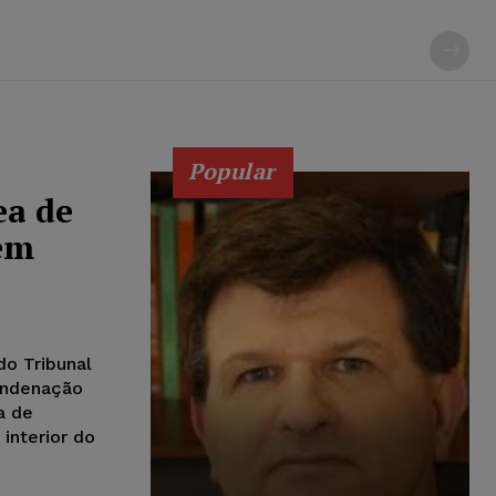
Popular
ea de
em
do Tribunal
ondenação
a de
 interior do