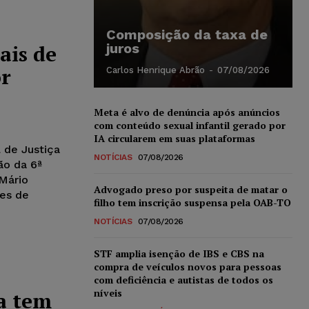
Composição da taxa de
ais de
juros
or
Carlos Henrique Abrão
-
07/08/2026
Meta é alvo de denúncia após anúncios
com conteúdo sexual infantil gerado por
IA circularem em suas plataformas
 de Justiça
NOTÍCIAS
07/08/2026
ão da 6ª
 Mário
Advogado preso por suspeita de matar o
es de
filho tem inscrição suspensa pela OAB-TO
NOTÍCIAS
07/08/2026
STF amplia isenção de IBS e CBS na
compra de veículos novos para pessoas
com deficiência e autistas de todos os
níveis
a tem