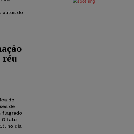
s autos do
mação
 réu
tiça de
eses de
 flagrado
 O fato
C), no dia