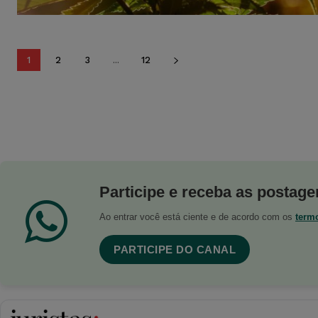
1
2
3
...
12
Participe e receba as postagen
Ao entrar você está ciente e de acordo com os
term
PARTICIPE DO CANAL