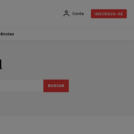
Conta
INSCREVA-SE
dências
l
BUSCAR