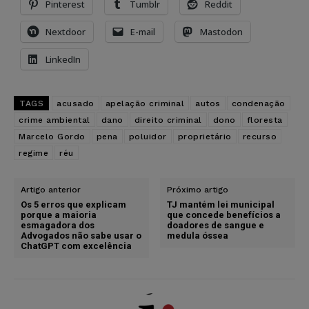
Pinterest
Tumblr
Reddit
Nextdoor
E-mail
Mastodon
LinkedIn
TAGS
acusado
apelação criminal
autos
condenação
crime ambiental
dano
direito criminal
dono
floresta
Marcelo Gordo
pena
poluidor
proprietário
recurso
regime
réu
Artigo anterior
Próximo artigo
Os 5 erros que explicam
TJ mantém lei municipal
porque a maioria
que concede benefícios a
esmagadora dos
doadores de sangue e
Advogados não sabe usar o
medula óssea
ChatGPT com excelência