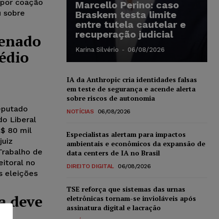
 por coação
Marcello Perino: caso
u sobre
Braskem testa limite
entre tutela cautelar e
recuperação judicial
denado
Karina Silvério
-
06/08/2026
sédio
IA da Anthropic cria identidades falsas
em teste de segurança e acende alerta
sobre riscos de autonomia
eputado
NOTÍCIAS
06/08/2026
do Liberal
$ 80 mil
Especialistas alertam para impactos
juiz
ambientais e econômicos da expansão de
Trabalho de
data centers de IA no Brasil
eitoral no
DIREITO DIGITAL
06/08/2026
s eleições
TSE reforça que sistemas das urnas
ia deve
eletrônicas tornam-se invioláveis após
assinatura digital e lacração