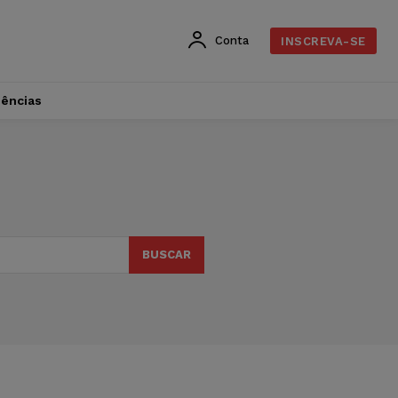
Conta
INSCREVA-SE
dências
BUSCAR