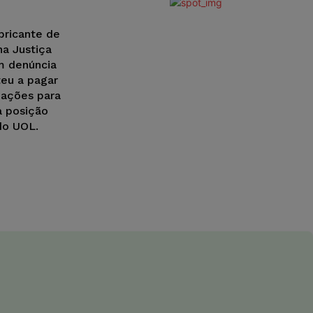
bricante de
na Justiça
m denúncia
eu a pagar
dações para
a posição
do UOL.