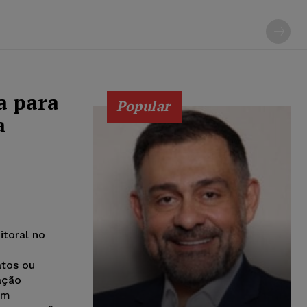
a para
Popular
a
o
itoral no
atos ou
ação
ém