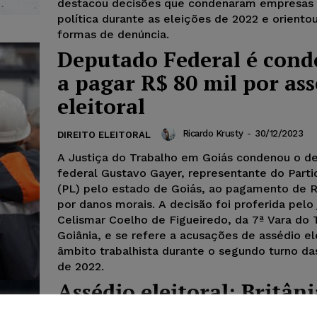
destacou decisões que condenaram empresas
política durante as eleições de 2022 e oriento
formas de denúncia.
Deputado Federal é con
a pagar R$ 80 mil por as
eleitoral
Ricardo Krusty
-
30/12/2023
DIREITO ELEITORAL
A Justiça do Trabalho em Goiás condenou o d
federal Gustavo Gayer, representante do Parti
(PL) pelo estado de Goiás, ao pagamento de R
por danos morais. A decisão foi proferida pelo 
Celismar Coelho de Figueiredo, da 7ª Vara do 
Goiânia, e se refere a acusações de assédio el
âmbito trabalhista durante o segundo turno da
de 2022.
Assédio eleitoral: Britân
indenizar trabalhadora