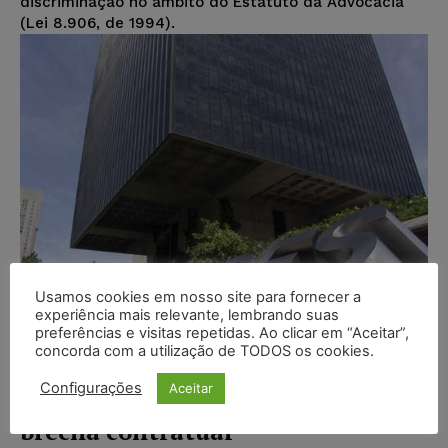
discriminação no âmbito do Estatuto da Advocacia
(Lei 8.906, de 1994).
Usamos cookies em nosso site para fornecer a
experiência mais relevante, lembrando suas
preferências e visitas repetidas. Ao clicar em “Aceitar”,
BNDES acusado de fomentar
concorda com a utilização de TODOS os cookies.
clientes condenados por assédio
Configurações
Aceitar
moral e/ou sexual através de
brecha contratual