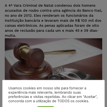
A 4ª Vara Criminal de Natal condenou dois homens
acusados de roubo contra uma agência do Banco Itaú,
no ano de 2012. Eles renderam os funcionários da
instituição bancária e levaram mais de R$ 100 mil dos
caixas eletrônicos. As penas aplicadas foram de oito
anos de reclusão para cada um e mais 45 e 39 dias-
multa.
Usamos cookies em nosso site para fornecer a
experiência mais relevante, lembrando suas
preferências e visitas repetidas. Ao clicar em “Aceitar”,
concorda com a utilização de TODOS os cookies.