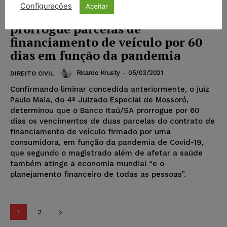
Configurações
Aceitar
Justiça determina que banco
prorrogue parcelas de
financiamento de veículo por 60
dias em função da pandemia
Ricardo Krusty
-
05/03/2021
DIREITO CIVIL
Confirmando liminar concedida anteriormente, o juiz
Paulo Maia, do 4º Juizado Especial de Mossoró,
determinou que o Banco Itaú/SA prorrogue por 60
dias os vencimentos de duas parcelas do contrato de
financiamento de veículo firmado por uma
consumidora, em função da pandemia de Covid-19,
que segundo o magistrado além de afetar a saúde
também atinge a economia mundial “e o
planejamento financeiro de todas as pessoas”.
1
2