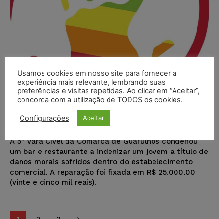
Usamos cookies em nosso site para fornecer a
experiência mais relevante, lembrando suas
preferências e visitas repetidas. Ao clicar em “Aceitar”,
Bar indenizará consumidor por
concorda com a utilização de TODOS os cookies.
homofobia
Configurações
Aceitar
Juristas
-
25/06/2020
DESTAQUES
A 5ª Vara Cível da Comarca de Guarulhos condenou
um bar e restaurante a indenizar um jovem a título de
danos morais sofridos dentro do estabelecimento
comercial. A reparação foi fixada em R$ 25.000,00
(vinte e cinco mil reais).
1
2
3