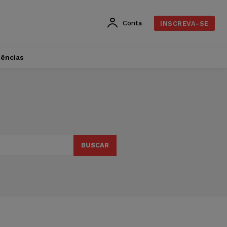
Conta
INSCREVA-SE
dências
BUSCAR