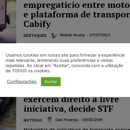
empregatício entre moto
e plataforma de transpor
Cabify
Ricardo Krusty
-
27/07/2023
DESTAQUES
O ministro Alexandre de Moraes, do Supremo T
Federal (STF), concedeu liminar e suspendeu 
Usamos cookies em nosso site para fornecer a experiência
em trâmite na Justiça do Trabalho que reconh
mais relevante, lembrando suas preferências e visitas
vínculo empregatício de um motorista com a 
repetidas. Ao clicar em “Aceitar”, concorda com a utilização
Cabify.
de TODOS os cookies.
Configurações
Aceitar
Aplicativos de transport
exercem direito à livre
iniciativa, decide STF
Caio Proença
-
09/05/2019
NOTÍCIAS
Motoristas de aplicativos de transporte exer