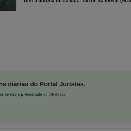
tem a autoria do senador Airton Sandoval (MD
s diárias do Portal Juristas.
os de uso
e
privacidade
do Whatsapp.