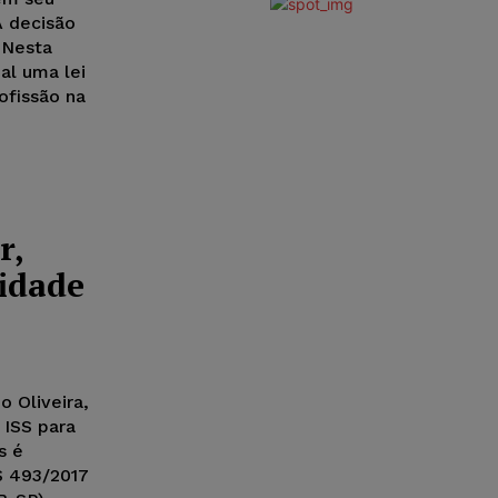
 A decisão
 Nesta
nal uma lei
ofissão na
r,
ridade
 Oliveira,
 ISS para
s é
S 493/2017