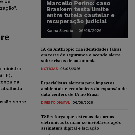
te de
Marcello Perino: caso
zação".
Braskem testa limite
entre tutela cautelar e
recuperação judicial
Karina Silvério
-
06/08/2026
tre
IA da Anthropic cria identidades falsas
em teste de segurança e acende alerta
sobre riscos de autonomia
 ministro
NOTÍCIAS
06/08/2026
STF),
tença da
Especialistas alertam para impactos
ambientais e econômicos da expansão de
rabalhista
data centers de IA no Brasil
ussão sobre
DIREITO DIGITAL
06/08/2026
TSE reforça que sistemas das urnas
eletrônicas tornam-se invioláveis após
assinatura digital e lacração