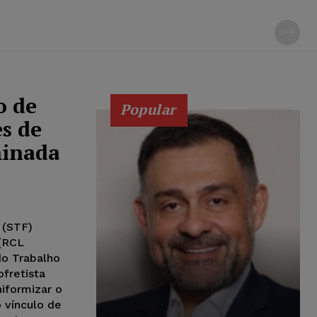
o de
Popular
s de
minada
 (STF)
 (RCL
do Trabalho
fretista
iformizar o
 vínculo de