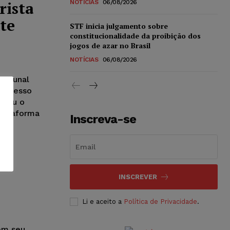
rista
NOTÍCIAS
06/08/2026
te
STF inicia julgamento sobre
constitucionalidade da proibição dos
jogos de azar no Brasil
NOTÍCIAS
06/08/2026
ribunal
processo
eceu o
plataforma
Inscreva-se
e
INSCREVER
Li e aceito a
Política de Privacidade
.
cem seu