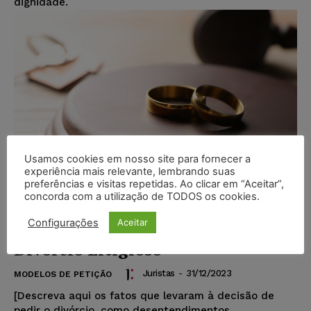
dignidade.
Usamos cookies em nosso site para fornecer a
experiência mais relevante, lembrando suas
preferências e visitas repetidas. Ao clicar em “Aceitar”,
concorda com a utilização de TODOS os cookies.
Configurações
Aceitar
Modelo de Petição – Ação de
Divórcio Litigioso
Juristas
-
31/12/2023
MODELOS DE PETIÇÃO
[Descreva aqui os fatos que levaram à decisão de
pedir o divórcio, como desentendimentos