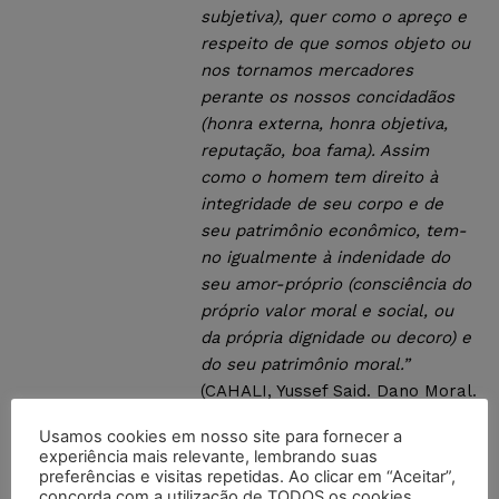
subjetiva), quer como o apreço e
respeito de que somos objeto ou
nos tornamos mercadores
perante os nossos concidadãos
(honra externa, honra objetiva,
reputação, boa fama). Assim
como o homem tem direito à
integridade de seu corpo e de
seu patrimônio econômico, tem-
no igualmente à indenidade do
seu amor-próprio (consciência do
próprio valor moral e social, ou
da própria dignidade ou decoro) e
do seu patrimônio moral.”
(CAHALI, Yussef Said. Dano Moral.
2ª ed. São Paulo: Revista dos
Usamos cookies em nosso site para fornecer a
Tribunais, 1998, p. 288).
experiência mais relevante, lembrando suas
preferências e visitas repetidas. Ao clicar em “Aceitar”,
concorda com a utilização de TODOS os cookies.