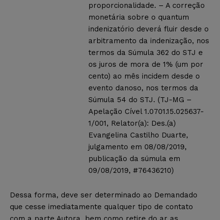
proporcionalidade. – A correção
monetária sobre o quantum
indenizatório deverá fluir desde o
arbitramento da indenização, nos
termos da Súmula 362 do STJ e
os juros de mora de 1% (um por
cento) ao mês incidem desde o
evento danoso, nos termos da
Súmula 54 do STJ. (TJ-MG –
Apelação Cível 1.0701.15.025637-
1/001, Relator(a): Des.(a)
Evangelina Castilho Duarte,
julgamento em 08/08/2019,
publicação da súmula em
09/08/2019, #76436210)
Dessa forma, deve ser determinado ao Demandado
que cesse imediatamente qualquer tipo de contato
com a parte Autora, bem como retire do ar as