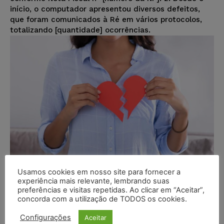
início, o computador apresentou diversos defeitos,
que foram comunicados à Ré em vários protocolos,
totalizando [quantidade] ocorrências.
Usamos cookies em nosso site para fornecer a
experiência mais relevante, lembrando suas
preferências e visitas repetidas. Ao clicar em “Aceitar”,
Modelo – Ação de Cobrança C/C
concorda com a utilização de TODOS os cookies.
Reparação por Danos Morais –
Estelionato Sentimental
Configurações
Aceitar