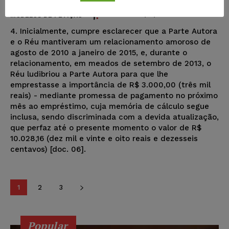
Juristas
-
09/01/2024
MODELOS DE PETIÇÃO
4. Inicialmente, cumpre esclarecer que a Parte Autora
e o Réu mantiveram um relacionamento amoroso de
agosto de 2010 a janeiro de 2015, e, durante o
relacionamento, em meados de setembro de 2013, o
Réu ludibriou a Parte Autora para que lhe
emprestasse a importância de R$ 3.000,00 (três mil
reais) - mediante promessa de pagamento no próximo
mês ao empréstimo, cuja memória de cálculo segue
inclusa, sendo discriminada com a devida atualização,
que perfaz até o presente momento o valor de R$
10.028,16 (dez mil e vinte e oito reais e dezesseis
centavos) [doc. 06].
1
2
3
Popular