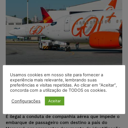
Usamos cookies em nosso site para fornecer a
experiência mais relevante, lembrando suas
Passageira impedida de embarcar
preferências e visitas repetidas. Ao clicar em “Aceitar”,
por apresentar documento com
concorda com a utilização de TODOS os cookies.
mais de 10 anos será indenizada
Configurações
Aceitar
Juristas
-
27/12/2017
DESTAQUES
É ilegal a conduta de companhia aérea que impede o
embarque de passageiro com destino a país do